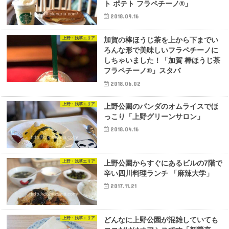
ト ポテト フラペチーノ®」
2018.09.16
上野・浅草エリア
加賀の棒ほうじ茶を上から下までい
ろんな形で美味しいフラペチーノに
しちゃいました！「加賀 棒ほうじ茶
フラペチーノ®」スタバ
2018.06.02
上野・浅草エリア
上野公園のパンダのオムライスでほ
っこり「上野グリーンサロン」
2018.04.16
上野・浅草エリア
上野公園からすぐにあるビルの7階で
辛い四川料理ランチ 「麻辣大学」
2017.11.21
上野・浅草エリア
どんなに上野公園が混雑していても