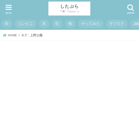
menu
search
街
コンビニ
衣
住
他
やってみた
サブスク
お
HOME
タグ : 上野公園