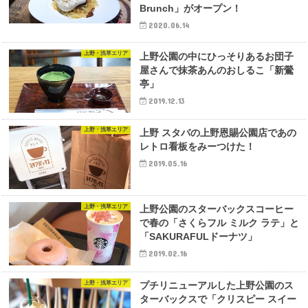
Brunch」がオープン！
2020.06.14
上野・浅草エリア
上野公園の中にひっそりあるお団子
屋さんで抹茶あんのおしるこ「新鶯
亭」
2019.12.13
上野・浅草エリア
上野 スタバの上野恩賜公園店であの
レトロ看板をみーつけた！
2019.05.16
上野・浅草エリア
上野公園のスターバックスコーヒー
で春の「さくらフル ミルク ラテ」と
「SAKURAFULドーナツ」
2019.02.16
上野・浅草エリア
プチリニューアルした上野公園のス
ターバックスで「クリスピー スイー