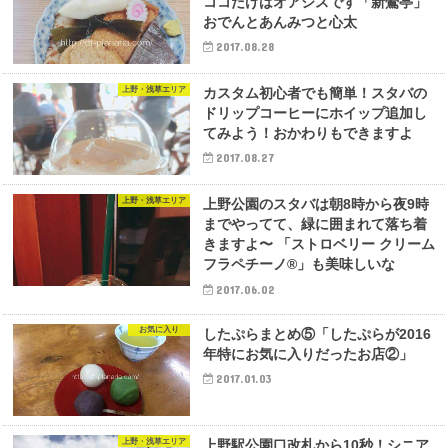
ココだけはオアシスです「新鶯亭」
おでんとあんみつと心太
2017.08.28
上野・浅草エリア
カスタム初心者でも簡単！スタバの
ドリップコーヒーにホイップ追加し
てみよう！おかわりもできますよ
2017.08.27
上野・浅草エリア
上野公園のスタバは朝8時から夜9時
までやってて、緑に囲まれて落ち着
きますよ〜 「ストロベリー クリーム
フラペチーノ®」も美味しいな
2017.06.02
お気に入り
したぷらまとめ⑤「したぷらが2016
年特にお気に入りだったお店②」
2017.01.03
上野・浅草エリア
上野駅公園口改札から10秒！シニア