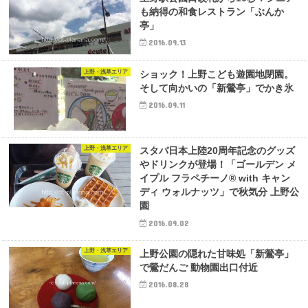
も納得の和食レストラン「ぶんか
亭」
2016.09.13
上野・浅草エリア
ショック！上野こども遊園地閉園。
そして向かいの「新鶯亭」でかき氷
2016.09.11
上野・浅草エリア
スタバ日本上陸20周年記念のグッズ
やドリンクが登場！「ゴールデン メ
イプル フラペチーノ® with キャン
ディ ウォルナッツ」で秋気分 上野公
園
2016.09.02
上野・浅草エリア
上野公園の隠れた甘味処「新鶯亭」
で鶯だんご 動物園出口付近
2016.08.28