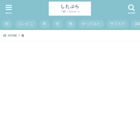
menu
search
街
コンビニ
衣
住
他
やってみた
サブスク
お
HOME
食