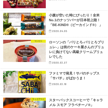
コンビニ
小腹が空いた時にぴったり！全米
No.1のナッツバーが日本初上陸！
「BE-KIND®（ビーカインド®） 」
2020.04.05
コンビニ
ローソンの「パリとろ-パリとろブリ
ュレ-」は街のケーキ屋さんのブリュ
レに負けてない高級クリームブリュ
レでした
2020.03.27
コンビニ
ファミマで発見！サバのチップス
「サバチ」がばかうま！
2020.03.18
テイクアウト
スターバックスコーヒーで「キャラ
メル スモア フラペチーノ®」