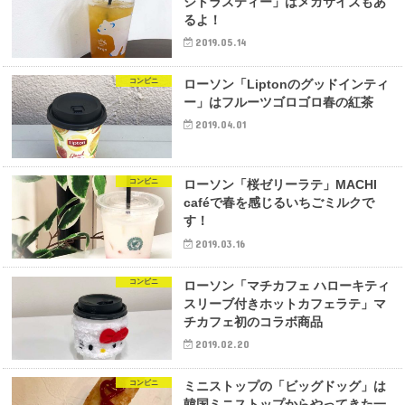
シトラスティー」はメガサイズもあ
るよ！
2019.05.14
コンビニ
ローソン「Liptonのグッドインティ
ー」はフルーツゴロゴロ春の紅茶
2019.04.01
コンビニ
ローソン「桜ゼリーラテ」MACHI
caféで春を感じるいちごミルクで
す！
2019.03.16
コンビニ
ローソン「マチカフェ ハローキティ
スリーブ付きホットカフェラテ」マ
チカフェ初のコラボ商品
2019.02.20
コンビニ
ミニストップの「ビッグドッグ」は
韓国ミニストップからやってきた一