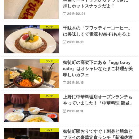
押しホットスナックだよ！
2019.02.01
ランチ
千駄木の「フワッティーコーヒー」
は美味しくて電源もWi-Fiもあるよ
2019.01.19
ランチ
御徒町の高架下にある「egg baby
cafe」はオシャレなたまご料理が美
味しいカフェ
2019.01.15
ランチ
上野に中華料理店オープンランチも
やっていました！「中華料理 龍城」
2019.01.11
ランチ
御徒町駅おりてすぐ！刺身と焼魚と
フライの豪華定食ランチ「新潟佐渡