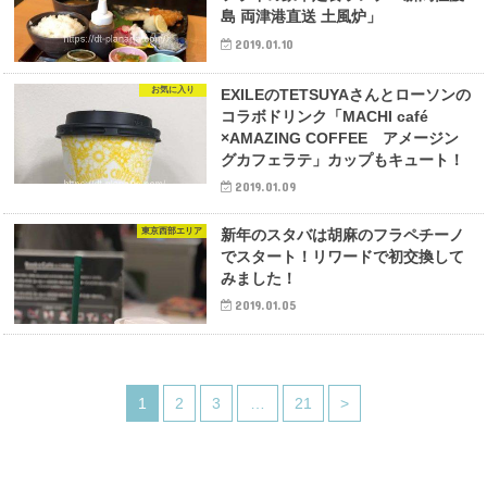
島 両津港直送 土風炉」
2019.01.10
お気に入り
EXILEのTETSUYAさんとローソンの
コラボドリンク「MACHI café
×AMAZING COFFEE アメージン
グカフェラテ」カップもキュート！
2019.01.09
東京西部エリア
新年のスタバは胡麻のフラペチーノ
でスタート！リワードで初交換して
みました！
2019.01.05
1
2
3
…
21
>