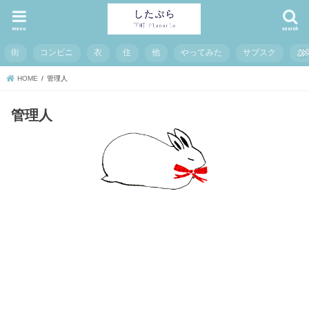
menu
search
街
コンビニ
衣
住
他
やってみた
サブスク
お
HOME
管理人
管理人