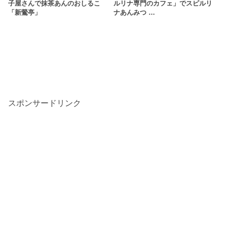
子屋さんで抹茶あんのおしるこ
ルリナ専門のカフェ」でスピルリ
「新鶯亭」
ナあんみつ …
スポンサードリンク