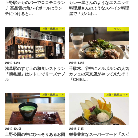
上野駅ナカのバーでロコモコラン
カレー屋さんのようなエスニック
チ 高品質の角ハイボールはラン
料理屋さんのようなスペイン料理
チにつけると…
屋で「ガパオ…
上野・浅草エリア
ランチ
2019.1.24
2018.1.25
浅草駅のすぐ上の和食レストラン
千駄木、谷中にメルボルンの人気
「鶴亀屋」はレトロでリーズナブ
カフェの東京店がやって来たぞ！
ル
「CHIBI…
上野・浅草エリア
上野・浅草エリア
2019.12.13
2018.7.13
上野公園の中にひっそりあるお団
栄養豊富なスーパーフード「スピ