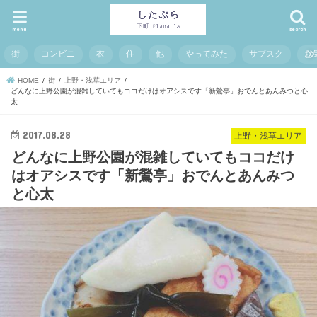
menu
search
街
コンビニ
衣
住
他
やってみた
サブスク
お
HOME
街
上野・浅草エリア
どんなに上野公園が混雑していてもココだけはオアシスです「新鶯亭」おでんとあんみつと心
太
2017.08.28
上野・浅草エリア
どんなに上野公園が混雑していてもココだけ
はオアシスです「新鶯亭」おでんとあんみつ
と心太