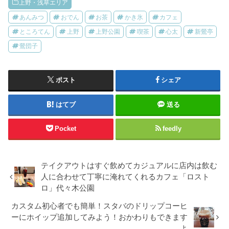
上野・浅草エリア
あんみつ
おでん
お茶
かき氷
カフェ
ところてん
上野
上野公園
喫茶
心太
新鶯亭
鶯団子
ポスト
シェア
はてブ
送る
Pocket
feedly
テイクアウトはすぐ飲めてカジュアルに店内は飲む
人に合わせて丁寧に淹れてくれるカフェ「ロスト
ロ」代々木公園
カスタム初心者でも簡単！スタバのドリップコーヒ
ーにホイップ追加してみよう！おかわりもできます
よ