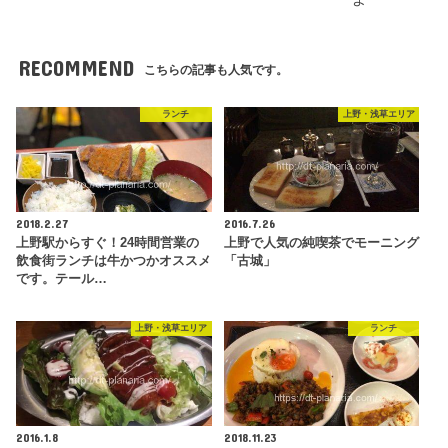
RECOMMEND
こちらの記事も人気です。
ランチ
上野・浅草エリア
2018.2.27
2016.7.26
上野駅からすぐ！24時間営業の
上野で人気の純喫茶でモーニング
飲食街ランチは牛かつかオススメ
「古城」
です。テール…
上野・浅草エリア
ランチ
2016.1.8
2018.11.23