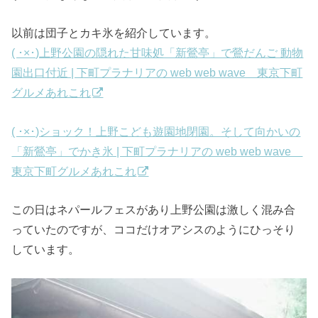
以前は団子とカキ氷を紹介しています。
( ･×･)上野公園の隠れた甘味処「新鶯亭」で鶯だんご 動物
園出口付近 | 下町プラナリアの web web wave 東京下町
グルメあれこれ
( ･×･)ショック！上野こども遊園地閉園。そして向かいの
「新鶯亭」でかき氷 | 下町プラナリアの web web wave
東京下町グルメあれこれ
この日はネパールフェスがあり上野公園は激しく混み合
っていたのですが、ココだけオアシスのようにひっそり
しています。