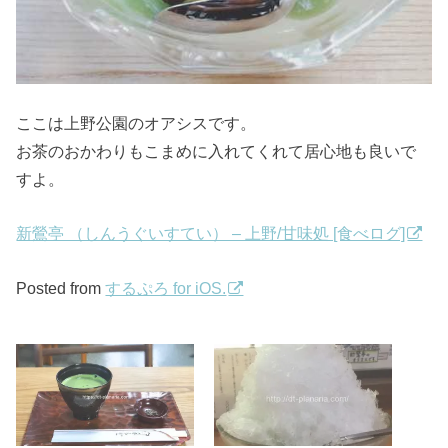
ここは上野公園のオアシスです。
お茶のおかわりもこまめに入れてくれて居心地も良いで
すよ。
新鶯亭 （しんうぐいすてい） – 上野/甘味処 [食べログ]
Posted from
するぷろ for iOS.