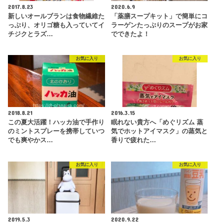
2017.8.23
2020.6.9
新しいオールブランは食物繊維た
「薬膳スープキット」で簡単にコ
っぷり、オリゴ糖も入っていてイ
ラーゲンたっぷりのスープがお家
チジクとラズ…
でできたよ！
お気に入り
お気に入り
2018.8.21
2016.3.15
この夏大活躍！ハッカ油で手作り
眠れない貴方へ「めぐリズム 蒸
のミントスプレーを携帯していつ
気でホットアイマスク」の蒸気と
でも爽やかス…
香りで疲れた…
お気に入り
お気に入り
2019.5.3
2020.9.22