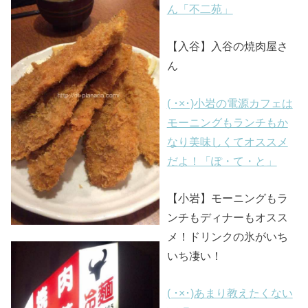
ん「不二苑」
【入谷】入谷の焼肉屋さ
ん
( ･×･)小岩の電源カフェは
モーニングもランチもか
なり美味しくてオススメ
だよ！「ぽ・て・と」
【小岩】モーニングもラ
ンチもディナーもオスス
メ！ドリンクの氷がいち
いち凄い！
( ･×･)あまり教えたくない