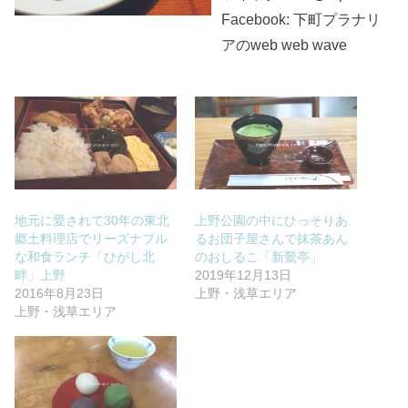
Facebook: 下町プラナリ
アのweb web wave
地元に愛されて30年の東北
上野公園の中にひっそりあ
郷土料理店でリーズナブル
るお団子屋さんで抹茶あん
な和食ランチ「ひがし北
のおしるこ「新鶯亭」
畔」上野
2019年12月13日
2016年8月23日
上野・浅草エリア
上野・浅草エリア