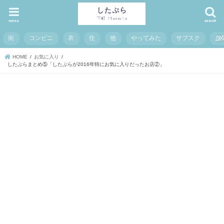
menu
search
街
コンビニ
衣
住
他
やってみた
サブスク
お
HOME
お気に入り
したぷらまとめ⑤「したぷらが2016年特にお気に入りだったお店②」