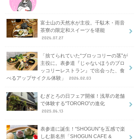
富士山の天然水が主役。千駄木・雨音
茶寮の限定和スイーツを堪能
2026.07.27
「捨てられていた“ブロッコリーの茎”が
主役に。表参道『じゃないほうのブロ
ッコリーレストラン』で出会った、食
べるアップサイクル体験」
2026.02.03
むぎとろの日フェア開催！浅草の老舗
で体験する“TORORO”の進化
2025.06.13
表参道に誕生！“SHOGUN”を五感で楽
しむ新名所「SHOGUN CAFE &