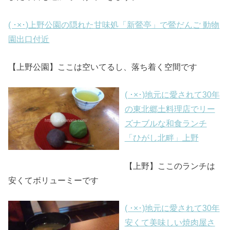
( ･×･)上野公園の隠れた甘味処「新鶯亭」で鶯だんご 動物
園出口付近
【上野公園】ここは空いてるし、落ち着く空間です
( ･×･)地元に愛されて30年
の東北郷土料理店でリー
ズナブルな和食ランチ
「ひがし北畔」上野
【上野】ここのランチは
安くてボリューミーです
( ･×･)地元に愛されて30年
安くて美味しい焼肉屋さ