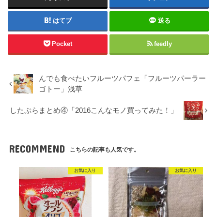
はてブ
送る
Pocket
feedly
んでも食べたいフルーツパフェ「フルーツパーラー
ゴトー」浅草
したぷらまとめ④「2016こんなモノ買ってみた！」
RECOMMEND
こちらの記事も人気です。
お気に入り
お気に入り