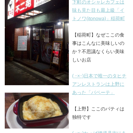
下町のオシャレカフェは
味も見た目も最上級「イ
トノワ(itonowa)」稲荷町
【稲荷町】なぜここの食
事はこんなに美味しいの
か？不思議なくらい美味
しいお店
( ･×･)日本で唯一のタヒチ
アンレストランは上野に
あった「パペーテ」
【上野】ここのパティは
独特です
( ･×･)かっぱ橋道具街にあ