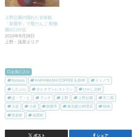
上野公園の隠れた甘味処
「新鶯亭」で鶯だんご 動物
園出口付近
2016年8月28日
上野・浅草エリア
お気に入り
itonowa
KAPPABASHI COFFEE & BAR
イトノワ
したぷら
タヒチアンレストラン
ひがし北畔
ぽ・て・と
ランチ
上野
上野公園
不二苑
入谷
小岩
新鶯亭
東北郷土料理店
焼肉
田原町
稲荷町
ポスト
シェア