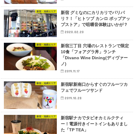
新宿・池袋エリア
新宿 グミなのにカリカリでパリパ
リ？！「ヒトツブ カンロ ポップアッ
プストア」で咀嚼音体験はいかが？
2020.02.20
新宿・池袋エリア
新宿三丁目 穴場のレストランで限定
10食「フォアグラ丼」ランチ
「Divano Wine Dining(ディヴァー
ノ)
2019.11.17
新宿・池袋エリア
新宿駅新南口からすぐのフルーツカ
フェでフルーツサンド
2019.10.28
新宿・池袋エリア
新宿駅ナカでタピオカミルクティ
ー！電源付きイートインもありまし
た「TP TEA」