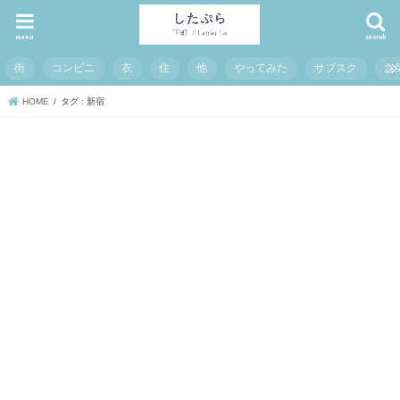
menu
search
街
コンビニ
衣
住
他
やってみた
サブスク
お
HOME
タグ : 新宿