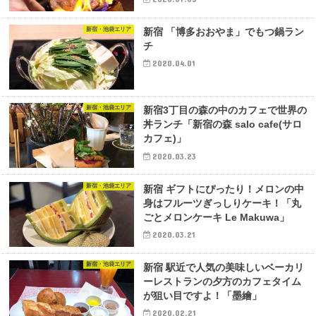
新宿・池袋エリア
新宿 「博多おおやま」でもつ鍋ラン
チ
2020.04.01
新宿・池袋エリア
新宿3丁目の森の中のカフェで世界の
丼ランチ「新宿の森 salo cafe(サロ
カフェ)」
2020.03.23
新宿・池袋エリア
新宿 ギフトにぴったり！メロンの中
身はフルーツぎっしりケーキ！「丸
ごとメロンケーキ Le Makuwa」
2020.03.21
新宿・池袋エリア
新宿 駅近で人気の美味しいベーカリ
ーレストランの夕方のカフェタイム
が狙い目ですよ！「墨繪」
2020.02.21