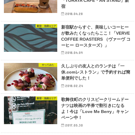
「TORAYA CAFE・AN STAND」新
宿
2018.04.28
新宿・池袋エリア
新宿駅からすぐ、美味しいコーヒー
が飲みたくなったらここ！「VERVE
COFFEE ROASTERS （ヴァーヴ コ
ーヒー ロースターズ）」
2018.04.09
やってみた
久しぶりの友人とのランチは「一
休.comレストラン」で予約すれば簡
単便利でした！
2018.02.24
新宿・池袋エリア
歌舞伎町のクリスピークリームドー
ナツは映画の半券で割引きになる
よ！今は「Love Me Berry」キャン
ペーン中！
2017.05.30