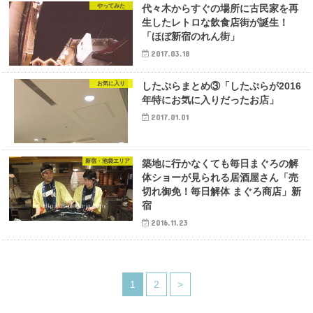
やってみた
代々木からすぐの場所に古民家を再
生したレトロな飲食店街が誕生！
「ほぼ新宿のれん街」
2017.03.18
お気に入り
したぷらまとめ③「したぷらが2016
年特にお気に入りだったお店」
2017.01.01
新宿・池袋エリア
築地に行かなくても毎日まぐろの解
体ショーが見られる居酒屋さん「売
切れ御免！毎日解体 まぐろ商店」新
宿
2016.11.23
1
2
>