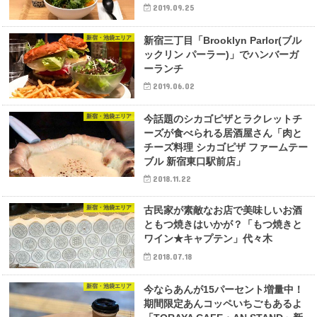
2019.09.25
新宿・池袋エリア
新宿三丁目「Brooklyn Parlor(ブル
ックリン パーラー)」でハンバーガ
ーランチ
2019.06.02
新宿・池袋エリア
今話題のシカゴピザとラクレットチ
ーズが食べられる居酒屋さん「肉と
チーズ料理 シカゴピザ ファームテー
ブル 新宿東口駅前店」
2018.11.22
新宿・池袋エリア
古民家が素敵なお店で美味しいお酒
ともつ焼きはいかが？「もつ焼きと
ワイン★キャプテン」代々木
2018.07.18
新宿・池袋エリア
今ならあんが15パーセント増量中！
期間限定あんコッペいちごもあるよ