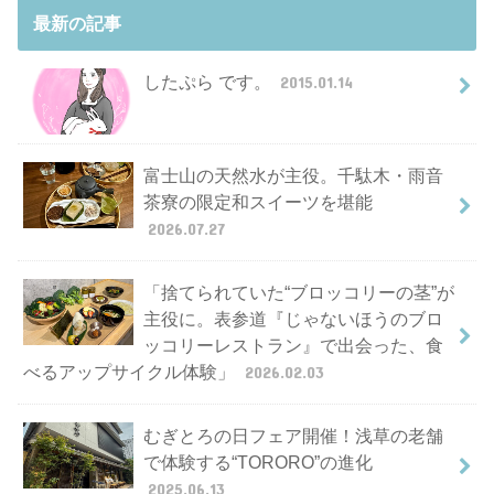
最新の記事
したぷら です。
2015.01.14
富士山の天然水が主役。千駄木・雨音
茶寮の限定和スイーツを堪能
2026.07.27
「捨てられていた“ブロッコリーの茎”が
主役に。表参道『じゃないほうのブロ
ッコリーレストラン』で出会った、食
べるアップサイクル体験」
2026.02.03
むぎとろの日フェア開催！浅草の老舗
で体験する“TORORO”の進化
2025.06.13