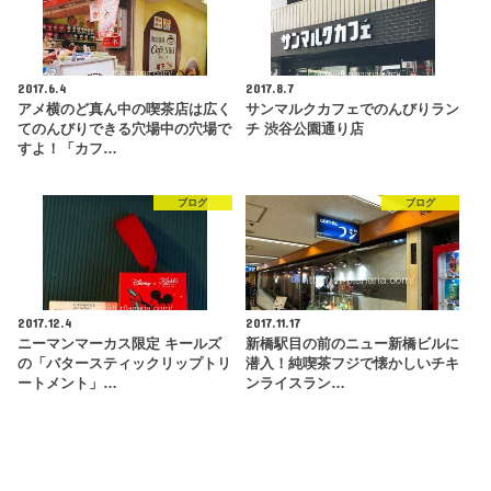
2017.6.4
2017.8.7
アメ横のど真ん中の喫茶店は広く
サンマルクカフェでのんびりラン
てのんびりできる穴場中の穴場で
チ 渋谷公園通り店
すよ！「カフ…
ブログ
ブログ
2017.12.4
2017.11.17
ニーマンマーカス限定 キールズ
新橋駅目の前のニュー新橋ビルに
の「バタースティックリップトリ
潜入！純喫茶フジで懐かしいチキ
ートメント」…
ンライスラン…