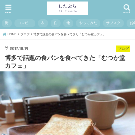
menu
search
街
コンビニ
衣
住
他
やってみた
サブスク
お
HOME
ブログ
博多で話題の食パンを食べてきた「むつか堂カフェ」
2017.10.19
ブログ
博多で話題の食パンを食べてきた「むつか堂
カフェ」