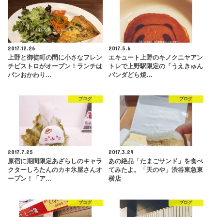
2017.12.26
2017.5.6
上野と御徒町の間に小さなフレン
エキュート上野のキノクニヤアン
チビストロがオープン！ランチは
トレで上野駅限定の「うえきゅん
パンおかわり…
パンダどら焼…
ブログ
ブログ
2017.7.25
2017.3.29
原宿に期間限定あざらしのキャラ
あの絶品「たまごサンド」を食べ
クターしろたんのカキ氷屋さんオ
てみたよ。「天のや」渋谷東急東
ープン！「ア…
横店
ブログ
ブログ