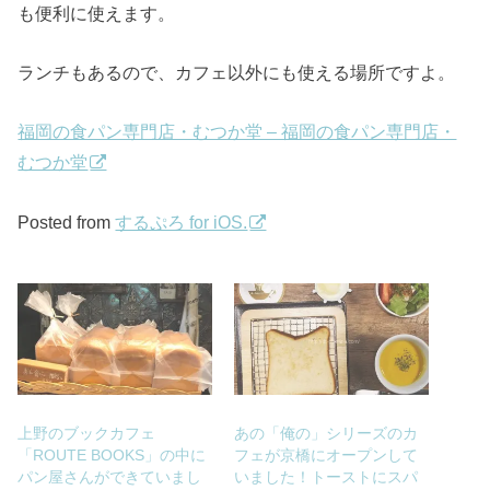
も便利に使えます。
ランチもあるので、カフェ以外にも使える場所ですよ。
福岡の食パン専門店・むつか堂 – 福岡の食パン専門店・
むつか堂
Posted from
するぷろ for iOS.
上野のブックカフェ
あの「俺の」シリーズのカ
「ROUTE BOOKS」の中に
フェが京橋にオープンして
パン屋さんができていまし
いました！トーストにスパ