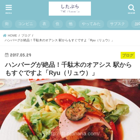
menu
search
街
コンビニ
衣
住
他
やってみた
サブスク
お
HOME
ブログ
ハンバーグが絶品！千駄木のオアシス 駅からもすぐですよ「Ryu（リュウ）」
2017.05.29
ブログ
ハンバーグが絶品！千駄木のオアシス 駅から
もすぐですよ「Ryu（リュウ）」