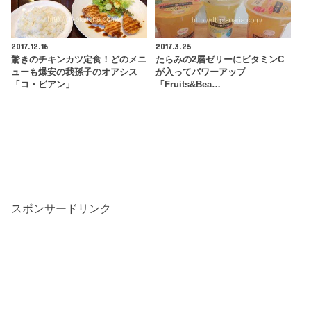
2017.12.16
2017.3.25
驚きのチキンカツ定食！どのメニ
たらみの2層ゼリーにビタミンC
ューも爆安の我孫子のオアシス
が入ってパワーアップ
「コ・ビアン」
「Fruits&Bea…
スポンサードリンク