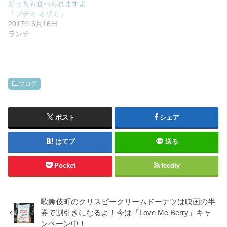
どっちも食べられますよ
「プティ オザミ」
2017年6月16日
ランチ
ブログ
ポスト
シェア
はてブ
送る
Pocket
feedly
歌舞伎町のクリスピークリームドーナツは映画の半
券で割引きになるよ！今は「Love Me Berry」キャ
ンペーン中！