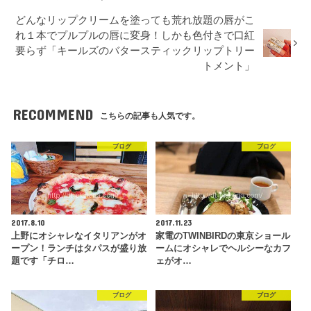
どんなリップクリームを塗っても荒れ放題の唇がこ
れ１本でプルプルの唇に変身！しかも色付きで口紅
要らず「キールズのバタースティックリップトリー
トメント」
RECOMMEND
こちらの記事も人気です。
ブログ
ブログ
2017.8.10
2017.11.23
上野にオシャレなイタリアンがオ
家電のTWINBIRDの東京ショール
ープン！ランチはタパスが盛り放
ームにオシャレでヘルシーなカフ
題です「チロ…
ェがオ…
ブログ
ブログ