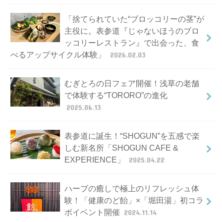
「捨てられていた“ブロッコリーの茎”が
主役に。表参道『じゃないほうのブロ
ッコリーレストラン』で出会った、食
べるアップサイクル体験」
2026.02.03
むぎとろの日フェア開催！浅草の老舗
で体験する“TORORO”の進化
2025.06.13
表参道に誕生！“SHOGUN”を五感で楽
しむ新名所「SHOGUN CAFE &
EXPERIENCE」
2025.04.22
ハーブの癒しで極上のリフレッシュ体
験！「健康のど飴」×「堀田湯」初コラ
ボイベント開催
2024.11.14