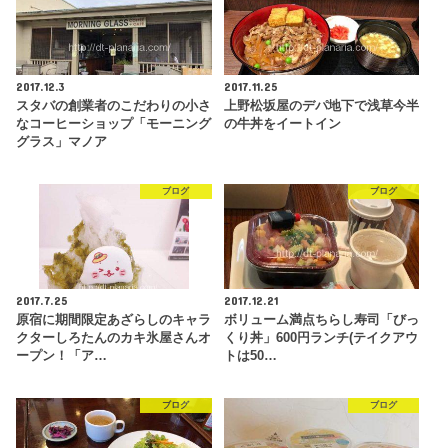
2017.12.3
2017.11.25
スタバの創業者のこだわりの小さ
上野松坂屋のデパ地下で浅草今半
なコーヒーショップ「モーニング
の牛丼をイートイン
グラス」マノア
ブログ
ブログ
2017.7.25
2017.12.21
原宿に期間限定あざらしのキャラ
ボリューム満点ちらし寿司「びっ
クターしろたんのカキ氷屋さんオ
くり丼」600円ランチ(テイクアウ
ープン！「ア…
トは50…
ブログ
ブログ