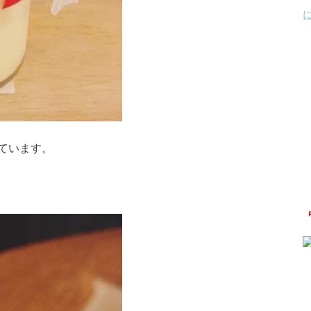
ています。