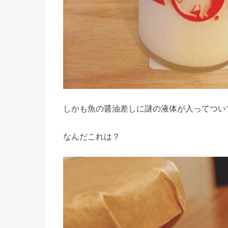
しかも魚の醤油差しに謎の液体が入ってつい
なんだこれは？