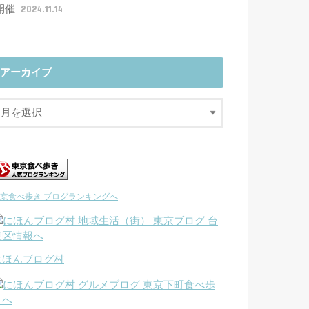
開催
2024.11.14
アーカイブ
京食べ歩き ブログランキングへ
にほんブログ村