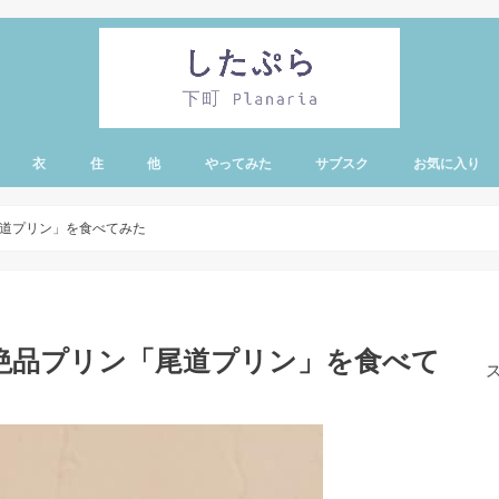
衣
住
他
やってみた
サブスク
お気に入り
・蔵前エリア
有エリア
リー・亀戸・錦糸
エリア
ア
ノ水エリア
ア
エリア
ド・シーエリア
道プリン」を食べてみた
絶品プリン「尾道プリン」を食べて