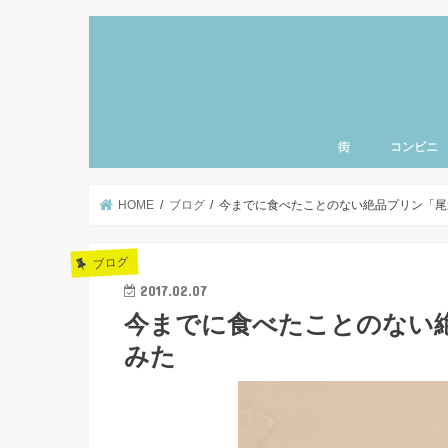
街
コンビニ
上野・浅草・御徒町
三ノ輪・入谷エリア
北千住・南千住・亀
とうきょうスカイツ
小岩・新小岩エリア
東京・銀座エリア
清澄白河・門前仲町
神楽坂・飯田橋エリ
秋葉原・神田・御茶
日本橋・人形町エリ
豊洲・お台場エリア
赤坂・六本木エリア
渋谷・原宿・恵比寿
新宿・池袋エリア
東京ディズニーラン
羽田空港エリア
千葉県エリア
神奈川県エリア
北海道エリア
名古屋エリア
東北エリア
ハワイ
北関東エリア
さいたまエリア
東京西部エリア
品川エリア
赤羽エリア
北陸エリア
千葉県エリア
町・両国エリア
HOME
ブログ
今までに食べたことのない絶品プリン「尾
ブログ
2017.02.07
今までに食べたことのない
みた