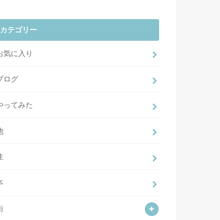
カテゴリー
お気に入り
ブログ
やってみた
他
住
本
街