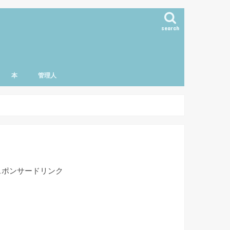
search
本
管理人
スポンサードリンク