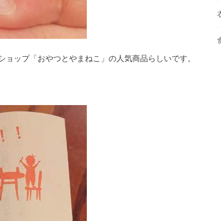
ショップ「おやつとやまねこ」の人気商品らしいです。