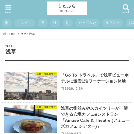
menu
search
街
コンビニ
衣
住
他
やってみた
サブスク
お
HOME
タグ : 浅草
浅草
上野・浅草エリア
「Go To トラベル」で浅草ビューホ
テルに激安1泊ワーケーション体験
2020.10.24
上野・浅草エリア
浅草の街並みやスカイツリーが一望
できる穴場カフェ&レストラン
「Amuse Cafe & Theatre (アミュー
ズカフェ シアター)」
2020.08.31