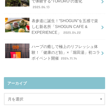
で体験する“TORORO”の進化
2025.06.13
表参道に誕生！“SHOGUN”を五感で楽
しむ新名所「SHOGUN CAFE &
EXPERIENCE」
2025.04.22
ハーブの癒しで極上のリフレッシュ体
験！「健康のど飴」×「堀田湯」初コラ
ボイベント開催
2024.11.14
アーカイブ