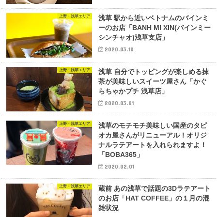
上野・浅草エリア
浅草 駅から近いベトナムのバインミ
ーのお店「BANH MI XIN(バインミー
シンチャオ)浅草支店」
2020.03.10
上野・浅草エリア
浅草 自分でトッピングが楽しめる抹
茶が美味しいスイーツ屋さん「かぐ
らちゃかプチ 浅草店」
2020.03.01
上野・浅草エリア
浅草のモチモチ美味しい国産のタピ
オカ屋さんがリニューアル！オリジ
ナルラテアートを入れられますよ！
「BOBA365」
2020.02.01
上野・浅草エリア
蔵前 あの浅草で話題の3Dラテアート
のお店「HAT COFFEE」の１月の混
雑状況