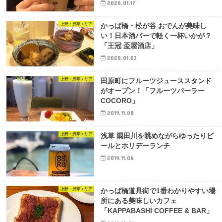
2020.01.17
上野・浅草エリア
かっぱ橋・松が谷 おでんが美味し
い！日本酒バーで軽く一杯いかが？
「王冠 盃屋酒店」
2020.01.03
上野・浅草エリア
田原町にフルーツジューススタンド
がオープン！「フルーツパーラー
COCORO」
2019.11.08
上野・浅草エリア
浅草 隅田川を眺めながらゆったりビ
ールとホリデーランチ
2019.11.06
上野・浅草エリア
かっぱ橋道具街で1番わかりやすい場
所にある美味しいカフェ
「KAPPABASHI COFFEE & BAR」