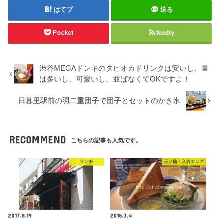
はてブ
送る
Pocket
feedly
渋谷MEGAドンキのタピオカドリンクは安いし、量
は多いし、可愛いし、並ばなくてOKですよ！
日暮里駅前の羽二重団子で団子とセットのかき氷
RECOMMEND
こちらの記事も人気です。
ランチ
三ノ輪・入谷エリア
2017.8.19
2016.3.4