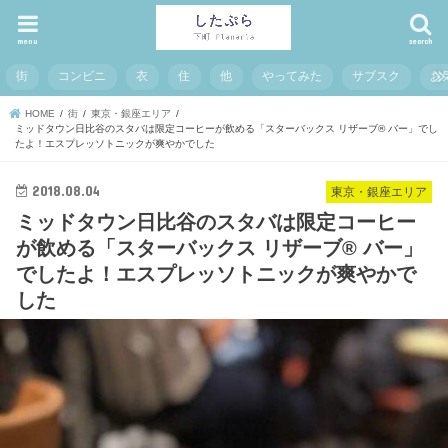
menu
search
街
コンビニ
衣
住
他
やってみた
サブスク
お
HOME
街
東京・銀座エリア
ミッドタウン日比谷のスタバは限定コーヒーが飲める「スターバックス リザーブ® バー」でし
たよ！エスプレッソトニックが爽やかでした
2018.08.04
東京・銀座エリア
ミッドタウン日比谷のスタバは限定コーヒー
が飲める「スターバックス リザーブ® バー」
でしたよ！エスプレッソトニックが爽やかで
した