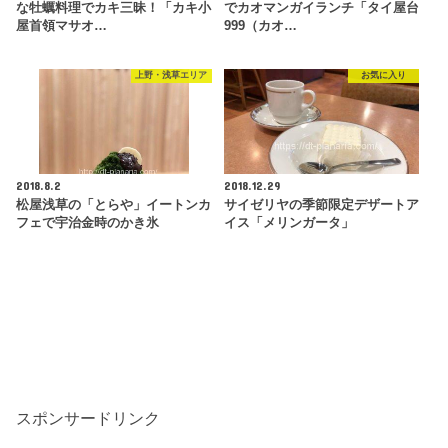
な牡蠣料理でカキ三昧！「カキ小
でカオマンガイランチ「タイ屋台
屋首領マサオ…
999（カオ…
上野・浅草エリア
お気に入り
2018.8.2
2018.12.29
松屋浅草の「とらや」イートンカ
サイゼリヤの季節限定デザートア
フェで宇治金時のかき氷
イス「メリンガータ」
スポンサードリンク