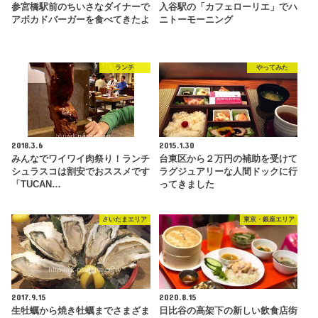
参宮橋駅前のちいさなダイナーで
入谷駅の「カフェローリエ」でハ
アボカドバーガーを食べてきたよ
ニトーモーニング
ランチ
やってみた
2018.3.6
2015.1.30
みんなでワイワイ肉祭り！ランチ
台東区から２万円の補助を受けて
シュラスコは割安でおススメです
ラグジュアリーな人間ドックに行
「TUCAN…
ってきました
さいたまエリア
東京・銀座エリア
2017.9.15
2020.8.15
生牡蠣から焼き牡蠣までさまざま
日比谷の高架下の新しい飲食店街