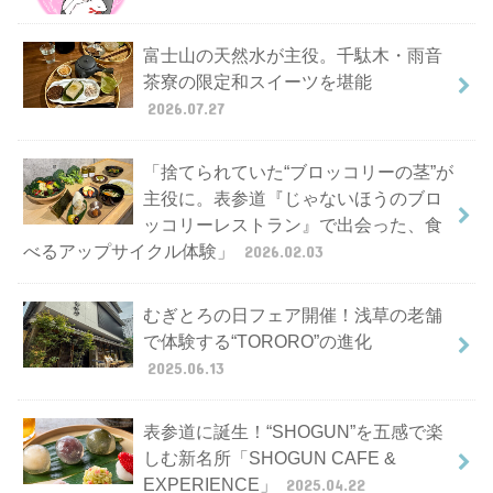
富士山の天然水が主役。千駄木・雨音
茶寮の限定和スイーツを堪能
2026.07.27
「捨てられていた“ブロッコリーの茎”が
主役に。表参道『じゃないほうのブロ
ッコリーレストラン』で出会った、食
べるアップサイクル体験」
2026.02.03
むぎとろの日フェア開催！浅草の老舗
で体験する“TORORO”の進化
2025.06.13
表参道に誕生！“SHOGUN”を五感で楽
しむ新名所「SHOGUN CAFE &
EXPERIENCE」
2025.04.22