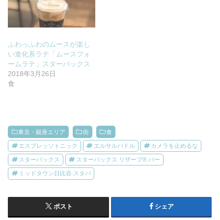
ふわっふわのムースが楽し
い進化系ラテ「ムースフォ
ームラテ」スターバックス
2018年3月26日
食
東京・銀座エリア
街
食
エスプレッソトニック
エルサルバドル
カメラを止めるな
スターバックス
スターバックス リザーブ® バー
ミッドタウン日比谷.スタバ
ポスト
シェア