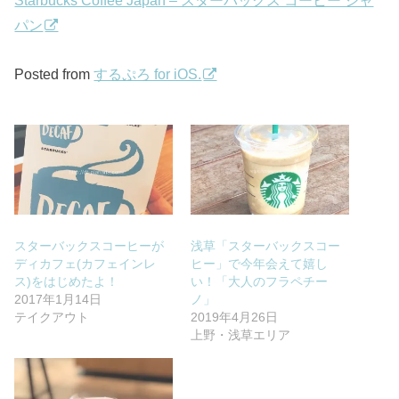
Starbucks Coffee Japan – スターバックス コーヒー ジャ
パン
Posted from
するぷろ for iOS.
スターバックスコーヒーが
浅草「スターバックスコー
ディカフェ(カフェインレ
ヒー」で今年会えて嬉し
ス)をはじめたよ！
い！「大人のフラペチー
2017年1月14日
ノ」
テイクアウト
2019年4月26日
上野・浅草エリア