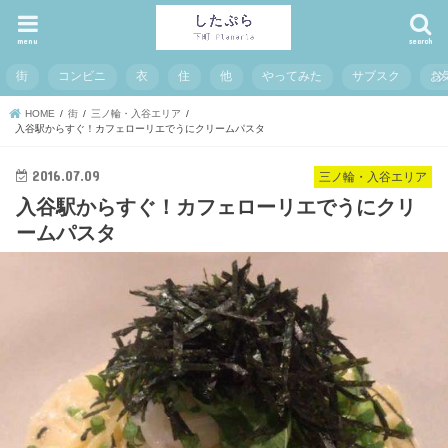
menu
search
街
コンビニ
衣
住
他
やってみた
サブスク
お
HOME
街
三ノ輪・入谷エリア
入谷駅からすぐ！カフェローリエでうにクリームパスタ
2016.07.09
三ノ輪・入谷エリア
入谷駅からすぐ！カフェローリエでうにクリ
ームパスタ