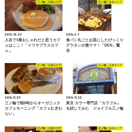
三ノ輪・入谷エリア
三ノ輪・入谷エリア
2015.10.29
2016.5.7
入谷で1番おしゃれだと思うカフ
食パン丸ごとお皿にしたびっくり
ェはここ！「イリヤプラスカフ
グラタンが激ウマ！「DEN」鶯
ェ」
谷
三ノ輪・入谷エリア
三ノ輪・入谷エリア
2016.11.29
2014.11.30
三ノ輪で朝8時からオーガニック
東京 カラー専門店「カラフル」
カフェモーニング「カフェむぎわ
を試してみた ジョイフル三ノ輪
らい」
三ノ輪・入谷エリア
三ノ輪・入谷エリア