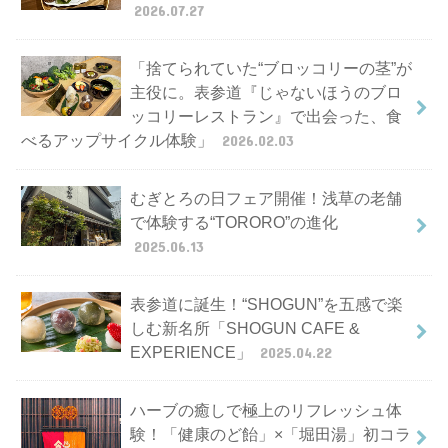
2026.07.27
「捨てられていた“ブロッコリーの茎”が
主役に。表参道『じゃないほうのブロ
ッコリーレストラン』で出会った、食
べるアップサイクル体験」
2026.02.03
むぎとろの日フェア開催！浅草の老舗
で体験する“TORORO”の進化
2025.06.13
表参道に誕生！“SHOGUN”を五感で楽
しむ新名所「SHOGUN CAFE &
EXPERIENCE」
2025.04.22
ハーブの癒しで極上のリフレッシュ体
験！「健康のど飴」×「堀田湯」初コラ