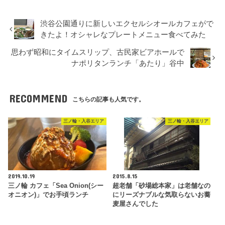
渋谷公園通りに新しいエクセルシオールカフェがで
きたよ！オシャレなプレートメニュー食べてみた
思わず昭和にタイムスリップ、古民家ビアホールで
ナポリタンランチ「あたり」谷中
RECOMMEND
こちらの記事も人気です。
三ノ輪・入谷エリア
三ノ輪・入谷エリア
2019.10.19
2015.8.15
三ノ輪 カフェ「Sea Onion(シー
超老舗「砂場総本家」は老舗なの
オニオン)」でお手頃ランチ
にリーズナブルな気取らないお蕎
麦屋さんでした