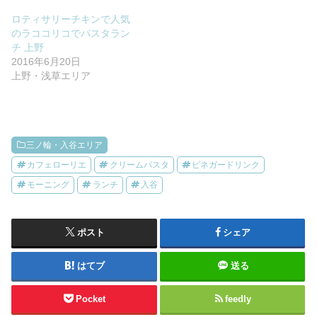
ロティサリーチキンで人気
のラココリコでパスタラン
チ 上野
2016年6月20日
上野・浅草エリア
三ノ輪・入谷エリア
カフェローリエ
クリームパスタ
ビネガードリンク
モーニング
ランチ
入谷
ポスト
シェア
はてブ
送る
Pocket
feedly