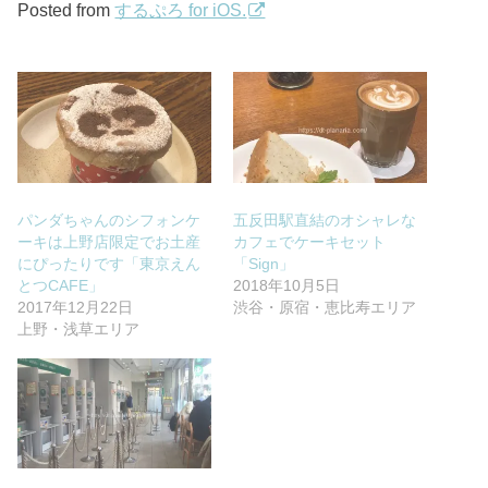
Posted from
するぷろ for iOS.
パンダちゃんのシフォンケ
五反田駅直結のオシャレな
ーキは上野店限定でお土産
カフェでケーキセット
にぴったりです「東京えん
「Sign」
とつCAFE」
2018年10月5日
2017年12月22日
渋谷・原宿・恵比寿エリア
上野・浅草エリア