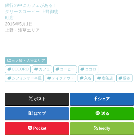
銀行の中にカフェがある！
タリーズコーヒー 上野御徒
町店
2016年5月1日
上野・浅草エリア
三ノ輪・入谷エリア
COCORO
カフェ
コーヒー
ココロ
シフォンケーキ屋
テイクアウト
入谷
喫茶店
鶯谷
ポスト
シェア
はてブ
送る
Pocket
feedly