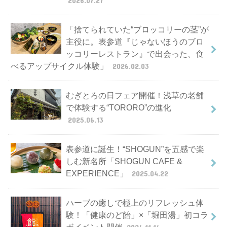
2026.07.27
「捨てられていた“ブロッコリーの茎”が
主役に。表参道『じゃないほうのブロ
ッコリーレストラン』で出会った、食
べるアップサイクル体験」
2026.02.03
むぎとろの日フェア開催！浅草の老舗
で体験する“TORORO”の進化
2025.06.13
表参道に誕生！“SHOGUN”を五感で楽
しむ新名所「SHOGUN CAFE &
EXPERIENCE」
2025.04.22
ハーブの癒しで極上のリフレッシュ体
験！「健康のど飴」×「堀田湯」初コラ