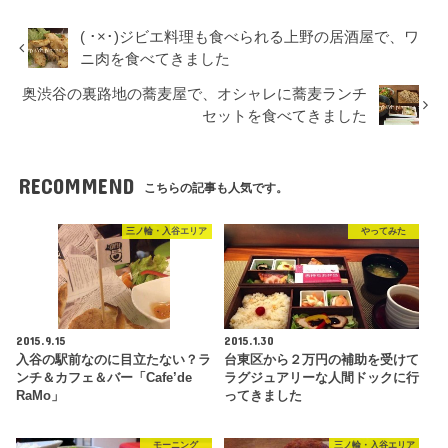
( ･×･)ジビエ料理も食べられる上野の居酒屋で、ワ
ニ肉を食べてきました
奥渋谷の裏路地の蕎麦屋で、オシャレに蕎麦ランチ
セットを食べてきました
RECOMMEND
こちらの記事も人気です。
三ノ輪・入谷エリア
やってみた
2015.9.15
2015.1.30
入谷の駅前なのに目立たない？ラ
台東区から２万円の補助を受けて
ンチ＆カフェ＆バー「Cafe’de
ラグジュアリーな人間ドックに行
RaMo」
ってきました
モーニング
三ノ輪・入谷エリア