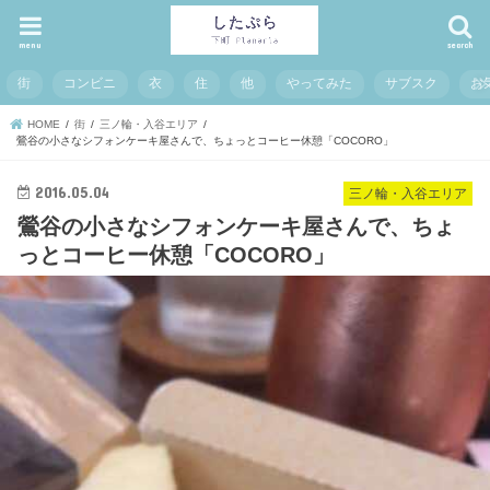
menu
search
街
コンビニ
衣
住
他
やってみた
サブスク
お
HOME
街
三ノ輪・入谷エリア
鶯谷の小さなシフォンケーキ屋さんで、ちょっとコーヒー休憩「COCORO」
2016.05.04
三ノ輪・入谷エリア
鶯谷の小さなシフォンケーキ屋さんで、ちょ
っとコーヒー休憩「COCORO」