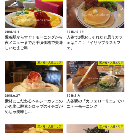
2018.10.1
2015.10.29
鶯谷駅からすぐ！モーニングから
入谷で1番おしゃれだと思うカフ
夜メニューまでお手頃価格で美味
ェはここ！「イリヤプラスカフ
しいたまご料…
ェ」
三ノ輪・入谷エリア
三ノ輪・入谷エリア
2018.6.27
2016.3.4
素材にこだわるヘルシーカフェの
入谷駅の「カフェローリエ」でハ
かき氷は酵素シロップのイチゴが
ニトーモーニング
めちゃ美味し…
三ノ輪・入谷エリア
三ノ輪・入谷エリア