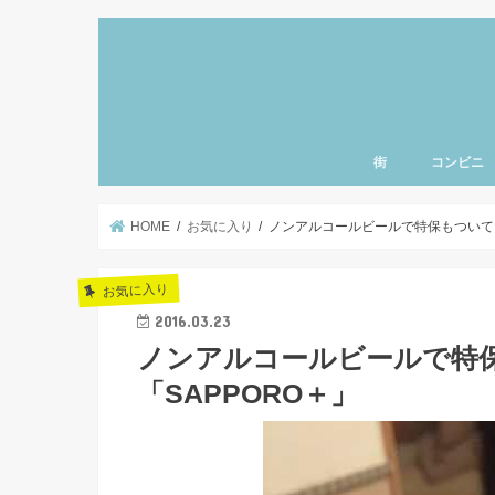
街
コンビニ
上野・浅草・御徒町
三ノ輪・入谷エリア
北千住・南千住・亀
とうきょうスカイツ
小岩・新小岩エリア
東京・銀座エリア
清澄白河・門前仲町
神楽坂・飯田橋エリ
秋葉原・神田・御茶
日本橋・人形町エリ
豊洲・お台場エリア
赤坂・六本木エリア
渋谷・原宿・恵比寿
新宿・池袋エリア
東京ディズニーラン
羽田空港エリア
千葉県エリア
神奈川県エリア
北海道エリア
名古屋エリア
東北エリア
ハワイ
北関東エリア
さいたまエリア
東京西部エリア
品川エリア
赤羽エリア
北陸エリア
千葉県エリア
町・両国エリア
HOME
お気に入り
ノンアルコールビールで特保もついてる
お気に入り
2016.03.23
ノンアルコールビールで特
「SAPPORO＋」