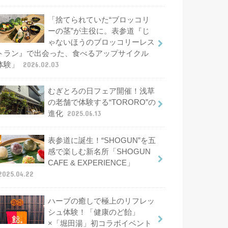
「捨てられていた“ブロッコリ
ーの茎”が主役に。表参道『じ
ゃないほうのブロッコリーレス
トラン』で出会った、食べるアップサイクル
体験」
2026.02.03
むぎとろの日フェア開催！浅草
の老舗で体験する“TORORO”の
進化
2025.06.13
表参道に誕生！“SHOGUN”を五
感で楽しむ新名所「SHOGUN
CAFE & EXPERIENCE」
2025.04.22
ハーブの癒しで極上のリフレッ
シュ体験！「健康のど飴」
×「堀田湯」初コラボイベント