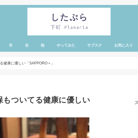
衣
住
他
やってみた
サブスク
お気に入り
・蔵前エリア
有エリア
リー・亀戸・錦糸
エリア
ア
ノ水エリア
ア
エリア
ド・シーエリア
健康に優しい「SAPPORO＋」
保もついてる健康に優しい