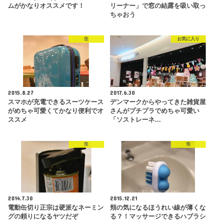
ムがかなりオススメです！
リーナー」で窓の結露を吸い取っ
ちゃおう
住
お気に入り
2015.8.27
2017.6.30
スマホが充電できるスーツケース
デンマークからやってきた雑貨屋
がめちゃ可愛くてかなり便利でオ
さんがプチプラでめちゃ可愛い
ススメ
「ソストレーネ…
住
住
2014.7.30
2015.12.21
電動缶切り正宗は硬派なネーミン
頬の気になるほうれい線が薄くな
グの頼りになるヤツだぞ
る？！マッサージできるハブラシ