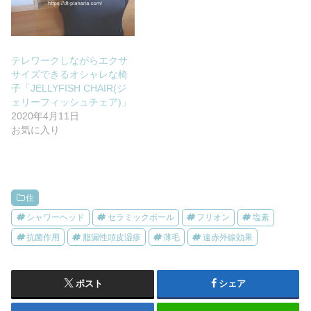
テレワークしながらエクサ
サイズできるオシャレな椅
子「JELLYFISH CHAIR(ジ
ェリーフィッシュチェア)」
2020年4月11日
お気に入り
住
シャワーヘッド
セラミックボール
フリオン
塩素
抗菌作用
脂漏性頭皮湿疹
薄毛
遠赤外線効果
ポスト
シェア