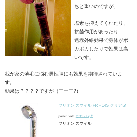
ちと重いのですが、
塩素を抑えてくれたり、
抗菌作用があったり
遠赤外線効果で身体がポ
カポカしたりで効果は高
いです。
我が家の薄毛に悩む男性陣にも効果を期待されていま
す。
効果は？？？？ですが（￣ー￣?）
フリオン スマイル FR－14S クリア
posted with
カエレバ
フリオン スマイル