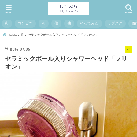
menu
search
街
コンビニ
衣
住
他
やってみた
サブスク
お
HOME
住
セラミックボール入りシャワーヘッド「フリオン」
2014.07.05
住
セラミックボール入りシャワーヘッド「フリ
オン」