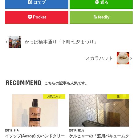
はてブ
送る
Pocket
feedly
かっぱ橋本通り「下町七夕まつり」
スカラハット
RECOMMEND
こちらの記事も人気です。
お気に入り
住
2017.9.4
2014.12.6
イソップ(Aesop) のハンドクリー
ケルヒャーの「窓用バキュームク