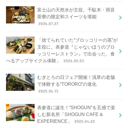
富士山の天然水が主役。千駄木・雨音
茶寮の限定和スイーツを堪能
2026.07.27
「捨てられていた“ブロッコリーの茎”が
主役に。表参道『じゃないほうのブロ
ッコリーレストラン』で出会った、食
べるアップサイクル体験」
2026.02.03
むぎとろの日フェア開催！浅草の老舗
で体験する“TORORO”の進化
2025.06.13
表参道に誕生！“SHOGUN”を五感で楽
しむ新名所「SHOGUN CAFE &
EXPERIENCE」
2025.04.22