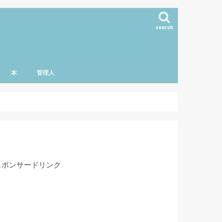
search
本
管理人
スポンサードリンク