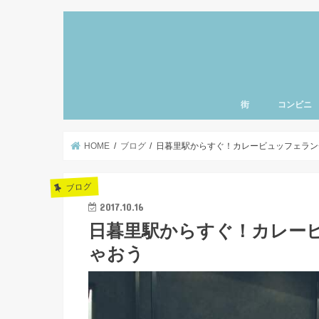
街
コンビニ
上野・浅草・御徒町
三ノ輪・入谷エリア
北千住・南千住・亀
とうきょうスカイツ
小岩・新小岩エリア
東京・銀座エリア
清澄白河・門前仲町
神楽坂・飯田橋エリ
秋葉原・神田・御茶
日本橋・人形町エリ
豊洲・お台場エリア
赤坂・六本木エリア
渋谷・原宿・恵比寿
新宿・池袋エリア
東京ディズニーラン
羽田空港エリア
千葉県エリア
神奈川県エリア
北海道エリア
名古屋エリア
東北エリア
ハワイ
北関東エリア
さいたまエリア
東京西部エリア
品川エリア
赤羽エリア
北陸エリア
千葉県エリア
町・両国エリア
HOME
ブログ
日暮里駅からすぐ！カレービュッフェラン
ブログ
2017.10.16
日暮里駅からすぐ！カレー
ゃおう