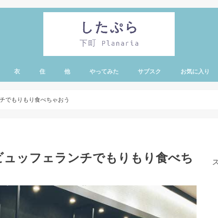
衣
住
他
やってみた
サブスク
お気に入り
・蔵前エリア
有エリア
リー・亀戸・錦糸
エリア
ア
ノ水エリア
ア
エリア
ド・シーエリア
チでもりもり食べちゃおう
ビュッフェランチでもりもり食べち