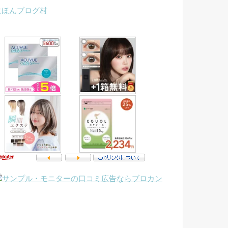
にほんブログ村