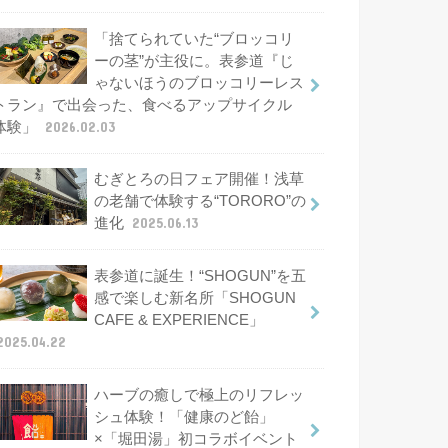
「捨てられていた“ブロッコリ
ーの茎”が主役に。表参道『じ
ゃないほうのブロッコリーレス
トラン』で出会った、食べるアップサイクル
体験」
2026.02.03
むぎとろの日フェア開催！浅草
の老舗で体験する“TORORO”の
進化
2025.06.13
表参道に誕生！“SHOGUN”を五
感で楽しむ新名所「SHOGUN
CAFE & EXPERIENCE」
2025.04.22
ハーブの癒しで極上のリフレッ
シュ体験！「健康のど飴」
×「堀田湯」初コラボイベント