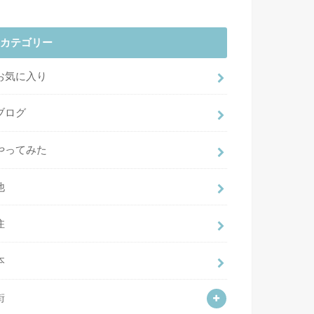
カテゴリー
お気に入り
ブログ
やってみた
他
住
本
街