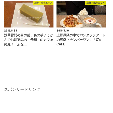
上野・浅草エリア
上野・浅草エリア
2016.8.29
2018.3.10
浅草雷門の目の前、あの芋ようか
上野界隈の中でパンダラテアート
んでお馴染みの「舟和」のカフェ
の可愛さナンバーワン！「C's
発見！「ふな…
CAFE …
スポンサードリンク