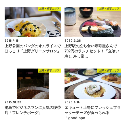
上野・浅草エリア
上野・浅草エリア
2018.4.16
2020.2.28
上野公園のパンダのオムライスで
上野駅の立ち食い寿司屋さんで
ほっこり「上野グリーンサロン」
792円のランチセット！「立喰い
寿し 寿し常…
上野・浅草エリア
上野・浅草エリア
2015.10.22
2020.6.14
湯島でビジネスマンに人気の喫茶
エキュート上野にフレッシュブラ
店「フレンチボーグ」
ッターチーズが食べられる
「good spo…