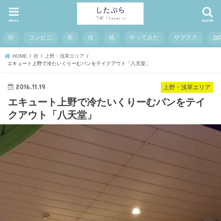
menu
search
街
コンビニ
衣
住
他
やってみた
サブスク
お
HOME
街
上野・浅草エリア
エキュート上野で冷たいくりーむパンをテイクアウト「八天堂」
2016.11.19
上野・浅草エリア
エキュート上野で冷たいくりーむパンをテイ
クアウト「八天堂」