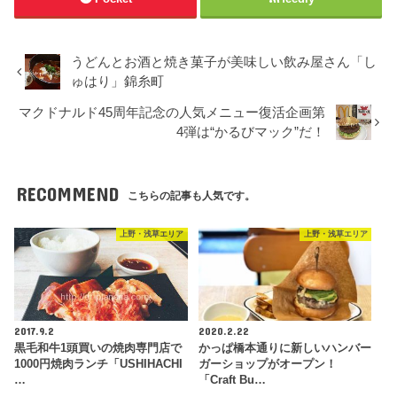
うどんとお酒と焼き菓子が美味しい飲み屋さん「し
ゅはり」錦糸町
マクドナルド45周年記念の人気メニュー復活企画第
4弾は“かるびマック”だ！
RECOMMEND
こちらの記事も人気です。
上野・浅草エリア
上野・浅草エリア
2017.9.2
2020.2.22
黒毛和牛1頭買いの焼肉専門店で
かっぱ橋本通りに新しいハンバー
1000円焼肉ランチ「USHIHACHI
ガーショップがオープン！
…
「Craft Bu…