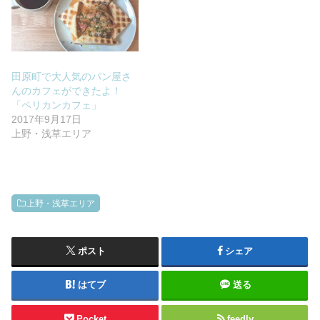
田原町で大人気のパン屋さ
んのカフェができたよ！
「ペリカンカフェ」
2017年9月17日
上野・浅草エリア
上野・浅草エリア
ポスト
シェア
はてブ
送る
Pocket
feedly