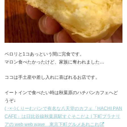
ペロリと1コあっという間に完食です。
マロン食べたかったけど、家族に奪われました…
ココは手土産や差し入れに喜ばれるお店です。
イートインで食べたい時は秋葉原のハチパンカフェへど
うぞ↓
( ･×･)くりーむパンで有名な八天堂のカフェ「HACHI PAN
CAFE」は日比谷線秋葉原駅すぐそこだよ | 下町プラナリ
アの web web wave 東京下町グルメあれこれ