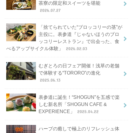
茶寮の限定和スイーツを堪能
2026.07.27
「捨てられていた“ブロッコリーの茎”が
主役に。表参道『じゃないほうのブロ
ッコリーレストラン』で出会った、食
べるアップサイクル体験」
2026.02.03
むぎとろの日フェア開催！浅草の老舗
で体験する“TORORO”の進化
2025.06.13
表参道に誕生！“SHOGUN”を五感で楽
しむ新名所「SHOGUN CAFE &
EXPERIENCE」
2025.04.22
ハーブの癒しで極上のリフレッシュ体