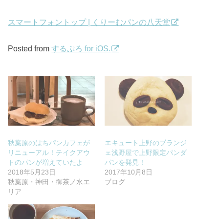
スマートフォントップ | くりーむパンの八天堂
Posted from
するぷろ for iOS.
秋葉原のはちパンカフェが
エキュート上野のブランジ
リニューアル！テイクアウ
ェ浅野屋で上野限定パンダ
トのパンが増えていたよ
パンを発見！
2018年5月23日
2017年10月8日
秋葉原・神田・御茶ノ水エ
ブログ
リア