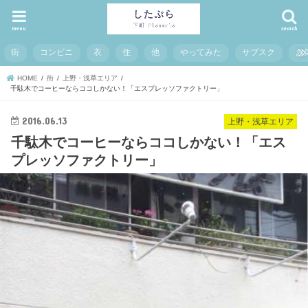
menu
search
街
コンビニ
衣
住
他
やってみた
サブスク
お
HOME
街
上野・浅草エリア
千駄木でコーヒーならココしかない！「エスプレッソファクトリー」
2016.06.13
上野・浅草エリア
千駄木でコーヒーならココしかない！「エス
プレッソファクトリー」