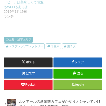
ーヒー」は美味しくて電源
もWi-Fiもあるよ
2019年1月19日
ランチ
上野・浅草エリア
エスプレッソファクトリー
千駄木
団子坂
ポスト
シェア
はてブ
送る
Pocket
feedly
ルノアールの新業態カフェがかなりオシャレでいけ