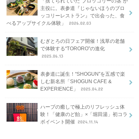
「捨てられていた“ブロッコリーの茎”が
主役に。表参道『じゃないほうのブロ
ッコリーレストラン』で出会った、食
べるアップサイクル体験」
2026.02.03
むぎとろの日フェア開催！浅草の老舗
で体験する“TORORO”の進化
2025.06.13
表参道に誕生！“SHOGUN”を五感で楽
しむ新名所「SHOGUN CAFE &
EXPERIENCE」
2025.04.22
ハーブの癒しで極上のリフレッシュ体
験！「健康のど飴」×「堀田湯」初コラ
ボイベント開催
2024.11.14