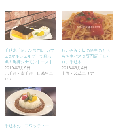
千駄木「角パン専門店 カフ
駅から近く坂の途中のもち
ェ&マルシェルブ」で真っ
もち生パスタ専門店「モカ
黒！黒糖シナモントースト
ロ」千駄木
2019年3月9日
2016年9月4日
北千住・南千住・日暮里エ
上野・浅草エリア
リア
千駄木の「フワッティーコ