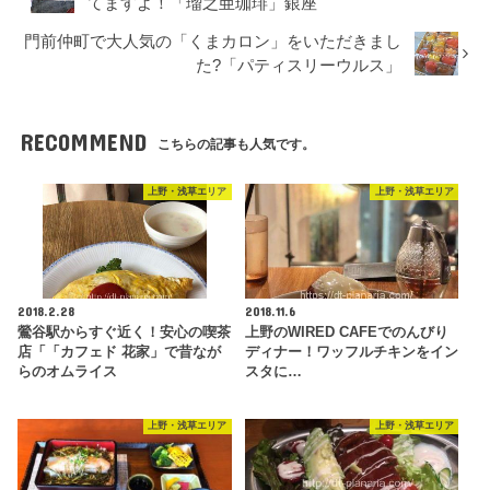
てますよ！「瑠之亜珈琲」銀座
門前仲町で大人気の「くまカロン」をいただきまし
た?「パティスリーウルス」
RECOMMEND
こちらの記事も人気です。
上野・浅草エリア
上野・浅草エリア
2018.2.28
2018.11.6
鶯谷駅からすぐ近く！安心の喫茶
上野のWIRED CAFEでのんびり
店「「カフェド 花家」で昔なが
ディナー！ワッフルチキンをイン
らのオムライス
スタに…
上野・浅草エリア
上野・浅草エリア