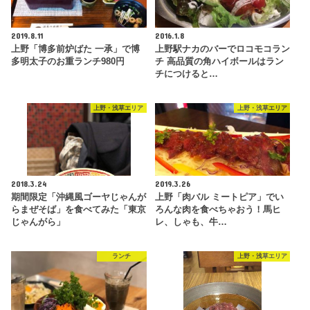
2019.8.11
2016.1.8
上野「博多前炉ばた 一承」で博
上野駅ナカのバーでロコモコラン
多明太子のお重ランチ980円
チ 高品質の角ハイボールはラン
チにつけると…
上野・浅草エリア
上野・浅草エリア
2018.3.24
2019.3.26
期間限定「沖縄風ゴーヤじゃんが
上野「肉バル ミートピア」でい
らまぜそば」を食べてみた「東京
ろんな肉を食べちゃおう！馬ヒ
じゃんがら」
レ、しゃも、牛…
ランチ
上野・浅草エリア