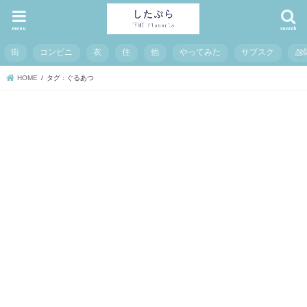
menu
search
街
コンビニ
衣
住
他
やってみた
サブスク
お
HOME
タグ : ぐるあつ