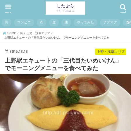
menu
search
街
コンビニ
衣
住
他
やってみた
サブスク
お
HOME
街
上野・浅草エリア
上野駅エキュートの「三代目たいめいけん」でモーニングメニューを食べてみた
2015.12.18
上野・浅草エリア
上野駅エキュートの「三代目たいめいけん」
でモーニングメニューを食べてみた