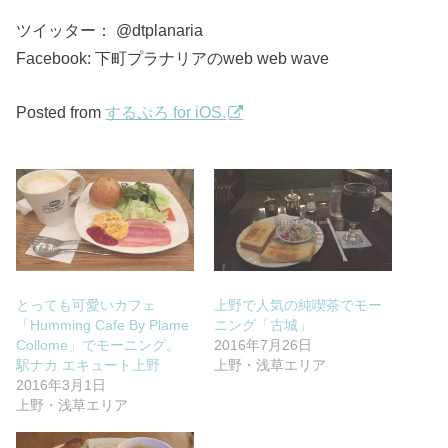
ツイッター： @dtplanaria
Facebook: 下町プラナリアのweb web wave
Posted from
するぷろ for iOS.
とっても可愛いカフェ
上野で人気の純喫茶でモー
「Humming Cafe By Plame
ニング「古城」
Collome」でモーニング。
2016年7月26日
駅ナカ エキュート上野
上野・浅草エリア
2016年3月1日
上野・浅草エリア