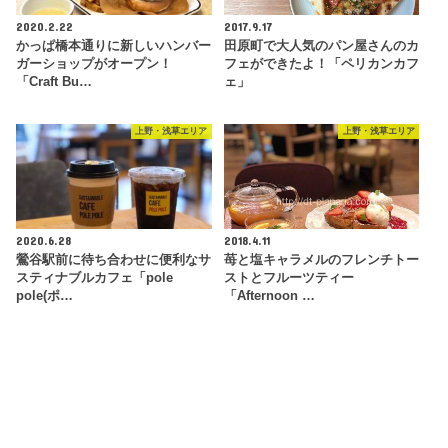
2020.2.22
2017.9.17
かっぱ橋本通りに新しいハンバー
田原町で大人気のパン屋さんのカ
ガーショップがオープン！
フェができたよ！「ペリカンカフ
「Craft Bu…
ェ」
上野・浅草エリア
上野・浅草エリア
2020.6.28
2018.4.11
鶯谷駅前に待ち合わせに便利なサ
苺と塩キャラメルのフレンチトー
スティナブルカフェ「pole
ストとフルーツティー
pole(ポ…
「Afternoon …