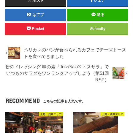
ポスト
シェア
はてブ
送る
Pocket
feedly
ペリカンのパンが食べられるカフェでチーズトース
トを食べてきました
粉のドレッシング 味の素「TossSala® トスサラ」で
いつものサラダをワンランクアップしよう（第51回
RSP）
RECOMMEND
こちらの記事も人気です。
上野・浅草エリア
上野・浅草エリア