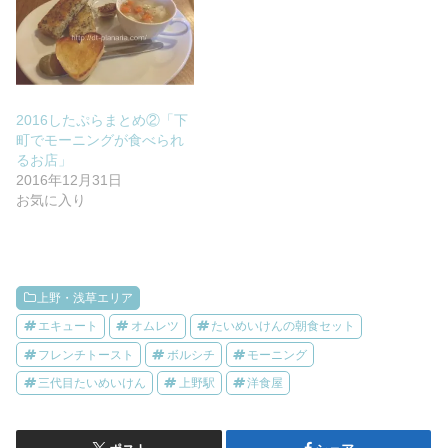
2016したぷらまとめ②「下
町でモーニングが食べられ
るお店」
2016年12月31日
お気に入り
上野・浅草エリア
エキュート
オムレツ
たいめいけんの朝食セット
フレンチトースト
ボルシチ
モーニング
三代目たいめいけん
上野駅
洋食屋