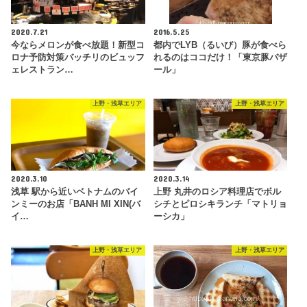
2020.7.21
2016.5.25
今ならメロンが食べ放題！新型コ
都内でLYB（るいび）豚が食べら
ロナ予防対策バッチリのビュッフ
れるのはココだけ！「東京豚バザ
ェレストラン…
ール」
上野・浅草エリア
上野・浅草エリア
2020.3.10
2020.3.14
浅草 駅から近いベトナムのバイ
上野 丸井のロシア料理店でボル
ンミーのお店「BANH MI XIN(バ
シチとピロシキランチ「マトリョ
イ…
ーシカ」
上野・浅草エリア
上野・浅草エリア