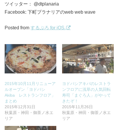
ツイッター： @dtplanaria
Facebook: 下町プラナリアのweb web wave
Posted from
するぷろ for iOS.
2015年10月11月リニューア
ヨドバシアキバのレストラ
ルオープン「ヨドバシ
ンフロアに浅草の人気回転
Akiba レストランフロア」
寿司「まぐろ人」がやって
まとめ
きたぞ！
2015年12月31日
2015年11月26日
秋葉原・神田・御茶ノ水エ
秋葉原・神田・御茶ノ水エ
リア
リア