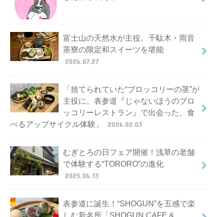
富士山の天然水が主役。千駄木・雨音
茶寮の限定和スイーツを堪能
2026.07.27
「捨てられていた“ブロッコリーの茎”が
主役に。表参道『じゃないほうのブロ
ッコリーレストラン』で出会った、食
べるアップサイクル体験」
2026.02.03
むぎとろの日フェア開催！浅草の老舗
で体験する“TORORO”の進化
2025.06.13
表参道に誕生！“SHOGUN”を五感で楽
しむ新名所「SHOGUN CAFE &