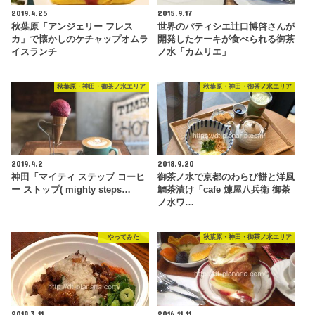
2019.4.25
2015.9.17
秋葉原「アンジェリー フレス
世界のパティシエ辻口博啓さんが
カ」で懐かしのケチャップオムラ
開発したケーキが食べられる御茶
イスランチ
ノ水「カムリエ」
秋葉原・神田・御茶ノ水エリア
秋葉原・神田・御茶ノ水エリア
2019.4.2
2018.9.20
神田「マイティ ステップ コーヒ
御茶ノ水で京都のわらび餅と洋風
ー ストップ( mighty steps…
鯛茶漬け「cafe 煉屋八兵衛 御茶
ノ水ワ…
やってみた
秋葉原・神田・御茶ノ水エリア
2018.3.11
2016.11.11