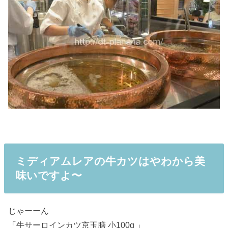
ミディアムレアの牛カツはやわから美
味いですよ〜
じゃーーん
「牛サーロインカツ京玉膳 小100g 」