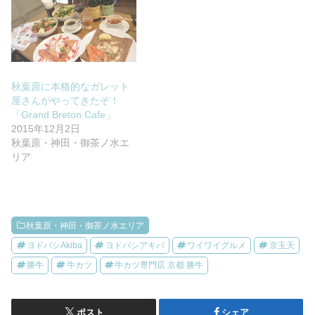
秋葉原に本格的なガレット
屋さんがやってきたぞ！
「Grand Breton Cafe」
2015年12月2日
秋葉原・神田・御茶ノ水エ
リア
秋葉原・神田・御茶ノ水エリア
ヨドバシAkiba
ヨドバシアキバ
ワイワイグルメ
京玉天
勝牛
牛カツ
牛カツ専門店 京都 勝牛
ポスト
シェア