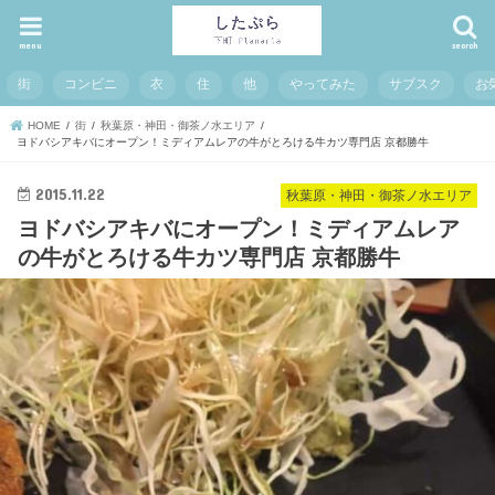
menu
search
街
コンビニ
衣
住
他
やってみた
サブスク
お
HOME
街
秋葉原・神田・御茶ノ水エリア
ヨドバシアキバにオープン！ミディアムレアの牛がとろける牛カツ専門店 京都勝牛
2015.11.22
秋葉原・神田・御茶ノ水エリア
ヨドバシアキバにオープン！ミディアムレア
の牛がとろける牛カツ専門店 京都勝牛