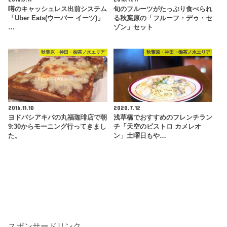
噂のキャッシュレス出前システム
旬のフルーツがたっぷり食べられ
「Uber Eats(ウーバー イーツ)」
る秋葉原の「フルーフ・デゥ・セ
…
ゾン」セット
秋葉原・神田・御茶ノ水エリア
秋葉原・神田・御茶ノ水エリア
2016.11.10
2020.7.12
ヨドバシアキバの丸福珈琲店で朝
浅草橋でおすすめのフレンチラン
9:30からモーニング行ってきまし
チ「天空のビストロ カメレオ
た。
ン」土曜日もや…
スポンサードリンク