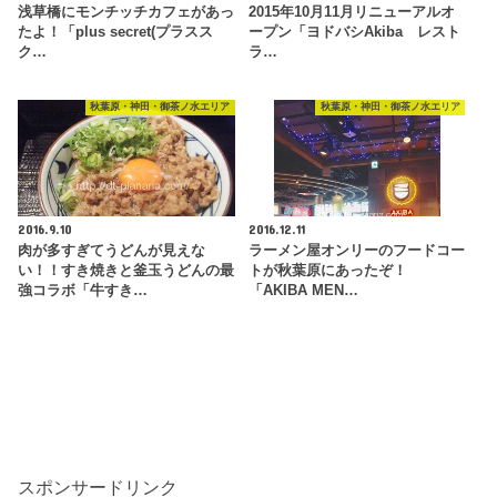
浅草橋にモンチッチカフェがあっ
2015年10月11月リニューアルオ
たよ！「plus secret(プラスス
ープン「ヨドバシAkiba レスト
ク…
ラ…
秋葉原・神田・御茶ノ水エリア
秋葉原・神田・御茶ノ水エリア
2016.9.10
2016.12.11
肉が多すぎてうどんが見えな
ラーメン屋オンリーのフードコー
い！！すき焼きと釜玉うどんの最
トが秋葉原にあったぞ！
強コラボ「牛すき…
「AKIBA MEN…
スポンサードリンク