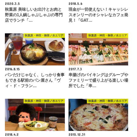
2020.3.5
2018.5.6
秋葉原 美味しいお出汁とお肉と
現金が一切使えない！キャッシレ
野菜の1人鍋しゃぶしゃぶの専門
スオンリーのオシャレなカフェ発
店でランチ「…
見！「GAT…
秋葉原・神田・御茶ノ水エリア
秋葉原・神田・御茶ノ水エリア
2016.8.15
2017.7.3
パンだけじゃなく、しっかり食事
串揚げのバイキングはグループや
もできる駅前のパン屋さん「ヴ
ファミリーで盛り上がる楽しい場
ィ・ド・フラン…
所でした「串…
秋葉原・神田・御茶ノ水エリア
秋葉原・神田・御茶ノ水エリア
2018.4.2
2015.12.31