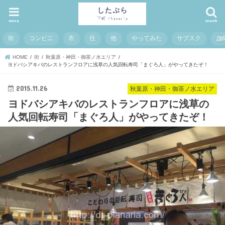
menu
search
街
コンビニ
衣
住
他
やってみた
サブスク
お
HOME
街
秋葉原・神田・御茶ノ水エリア
ヨドバシアキバのレストランフロアに浅草の人気回転寿司「まぐろ人」がやってきたぞ！
2015.11.26
秋葉原・神田・御茶ノ水エリア
ヨドバシアキバのレストランフロアに浅草の
人気回転寿司「まぐろ人」がやってきたぞ！