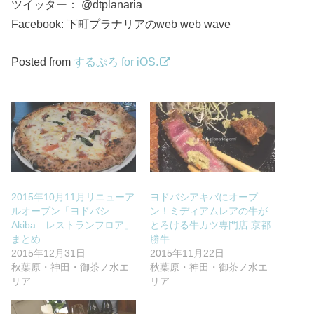
ツイッター： @dtplanaria
Facebook: 下町プラナリアのweb web wave
Posted from
するぷろ for iOS.
2015年10月11月リニューア
ヨドバシアキバにオープ
ルオープン「ヨドバシ
ン！ミディアムレアの牛が
Akiba レストランフロア」
とろける牛カツ専門店 京都
まとめ
勝牛
2015年12月31日
2015年11月22日
秋葉原・神田・御茶ノ水エ
秋葉原・神田・御茶ノ水エ
リア
リア