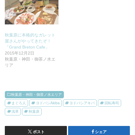
秋葉原に本格的なガレット
屋さんがやってきたぞ！
「Grand Breton Cafe」
2015年12月2日
秋葉原・神田・御茶ノ水エ
リア
秋葉原・神田・御茶ノ水エリア
まぐろ人
ヨドバシAkiba
ヨドバシアキバ
回転寿司
浅草
秋葉原
ポスト
シェア