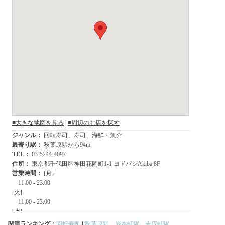
関連ランキング：
回転寿司
|
秋葉原駅
、
岩本町駅
、
末広町駅