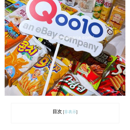
目次
[
非表示
]