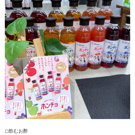
◻︎飲むお酢