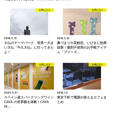
お気に入り
お気に入り
2018.5.15
2016.3.12
大仏のテーマパーク、世界一大き
鼻づまりや花粉症、いびきに効果
い大仏「牛久大仏」に行ってきた
抜群！薬剤不使用のお手軽アイテ
よ！
ム「ブリーズ…
お気に入り
お気に入り
2023.9.21
2016.1.2
スペイン産スパークリングワイン
東京下町で電源が使えるカフェま
CAVA の世界観を体験！CAVA
とめ
DI…