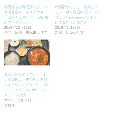
韓国海苔巻専門店でプルコ
新宿駅からすぐ、前菜ビュ
ギ海苔巻をテイクアウト
ッフェ付き韓国料理の「パ
「カンナムキンパ」渋谷 東
プサン/pab-sang」はオシャ
急フードショー
レで女性にオススメ
2016年10月17日
2016年1月26日
渋谷・原宿・恵比寿エリア
新宿・池袋エリア
ダイバーシティでショッピ
ングの後は「東京純豆腐(ト
ウキョウスンドゥブ)」でチ
ーズトッピングのカスタム
スンドゥブ鍋
2017年12月31日
ブログ