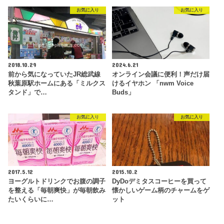
お気に入り
お気に入り
2018.10.29
2024.6.21
前から気になっていたJR総武線
オンライン会議に便利！声だけ届
秋葉原駅ホームにある「ミルクス
けるイヤホン 「nwm Voice
タンド」で…
Buds」
お気に入り
お気に入り
2017.5.12
2015.10.2
ヨーグルトドリンクでお腹の調子
DyDoデミタスコーヒーを買って
を整える「毎朝爽快」が毎朝飲み
懐かしいゲーム柄のチャームをゲ
たいくらいに…
ット