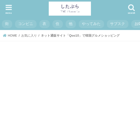
menu
search
街
コンビニ
衣
住
他
やってみた
サブスク
お
HOME
お気に入り
ネット通販サイト「Qoo10」で韓国グルメショッピング