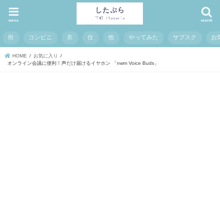
menu
search
街
コンビニ
衣
住
他
やってみた
サブスク
お
HOME
お気に入り
オンライン会議に便利！声だけ届けるイヤホン 「nwm Voice Buds」