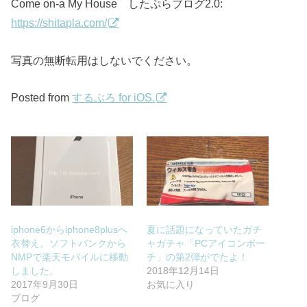
Come on-a My House したぷらブログ2.0:
https://shitapla.com/
写真の無断転用はしないでください。
Posted from
するぷろ for iOS.
iphone6からiphone8plusへ
夏に話題になっていたガチ
衣替え。ソフトバンクから
ャガチャ「PCアイコンポー
NMPで楽天モバイルに移動
チ」の第2弾がでたよ！
しました。
2018年12月14日
2017年9月30日
お気に入り
ブログ