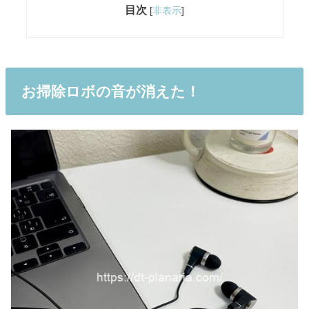
目次
[
非表示
]
お掃除ロボの音が消えた！