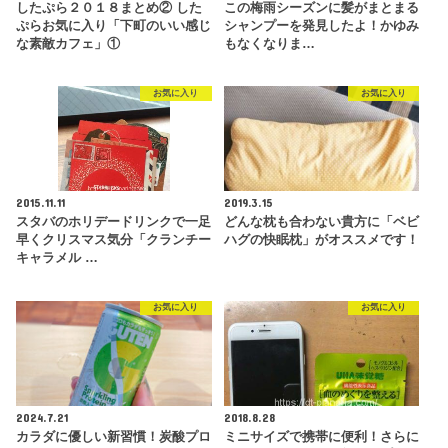
したぷら２０１８まとめ② した
この梅雨シーズンに髪がまとまる
ぷらお気に入り「下町のいい感じ
シャンプーを発見したよ！かゆみ
な素敵カフェ」①
もなくなりま…
お気に入り
お気に入り
2015.11.11
2019.3.15
スタバのホリデードリンクで一足
どんな枕も合わない貴方に「ベビ
早くクリスマス気分「クランチー
ハグの快眠枕」がオススメです！
キャラメル …
お気に入り
お気に入り
2024.7.21
2018.8.28
カラダに優しい新習慣！炭酸プロ
ミニサイズで携帯に便利！さらに