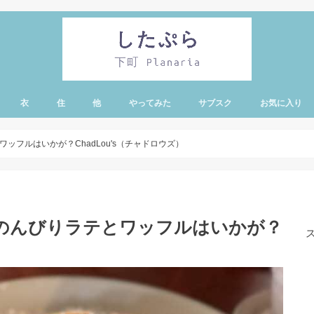
衣
住
他
やってみた
サブスク
お気に入り
・蔵前エリア
有エリア
リー・亀戸・錦糸
エリア
ア
ノ水エリア
ア
エリア
ド・シーエリア
ッフルはいかが？ChadLou's（チャドロウズ）
のんびりラテとワッフルはいかが？
）