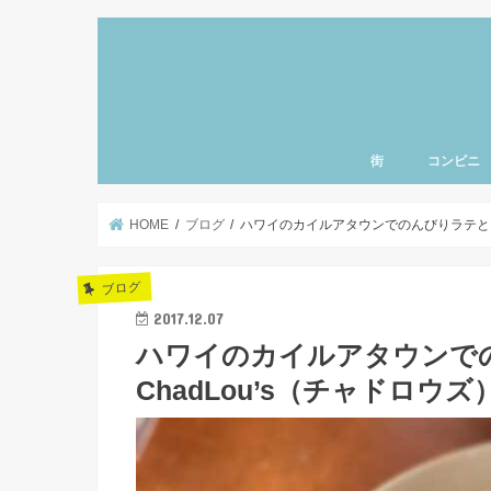
街
コンビニ
上野・浅草・御徒町
三ノ輪・入谷エリア
北千住・南千住・亀
とうきょうスカイツ
小岩・新小岩エリア
東京・銀座エリア
清澄白河・門前仲町
神楽坂・飯田橋エリ
秋葉原・神田・御茶
日本橋・人形町エリ
豊洲・お台場エリア
赤坂・六本木エリア
渋谷・原宿・恵比寿
新宿・池袋エリア
東京ディズニーラン
羽田空港エリア
千葉県エリア
神奈川県エリア
北海道エリア
名古屋エリア
東北エリア
ハワイ
北関東エリア
さいたまエリア
東京西部エリア
品川エリア
赤羽エリア
北陸エリア
千葉県エリア
町・両国エリア
HOME
ブログ
ハワイのカイルアタウンでのんびりラテとワ
ブログ
2017.12.07
ハワイのカイルアタウンで
ChadLou’s（チャドロウズ