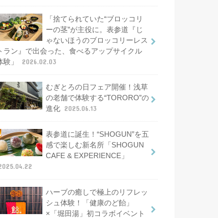
「捨てられていた“ブロッコリ
ーの茎”が主役に。表参道『じ
ゃないほうのブロッコリーレス
トラン』で出会った、食べるアップサイクル
体験」
2026.02.03
むぎとろの日フェア開催！浅草
の老舗で体験する“TORORO”の
進化
2025.06.13
表参道に誕生！“SHOGUN”を五
感で楽しむ新名所「SHOGUN
CAFE & EXPERIENCE」
2025.04.22
ハーブの癒しで極上のリフレッ
シュ体験！「健康のど飴」
×「堀田湯」初コラボイベント