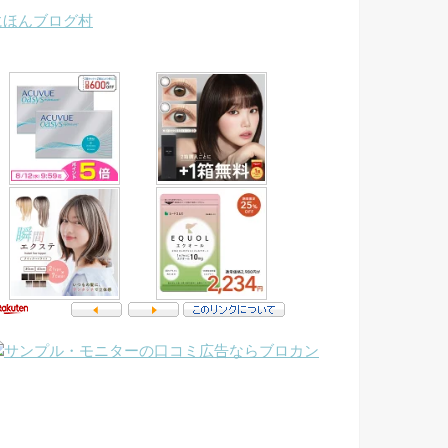
にほんブログ村