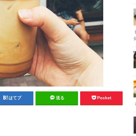
はてブ
送る
Pocket