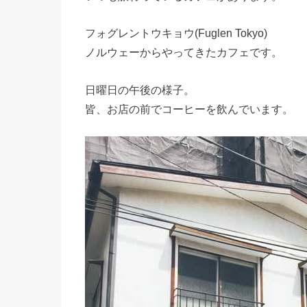
フォグレントウキョウ(Fuglen Tokyo)
ノルウェーからやってきたカフェです。
日曜日の午後の様子。
皆、お店の前でコーヒーを飲んでいます。