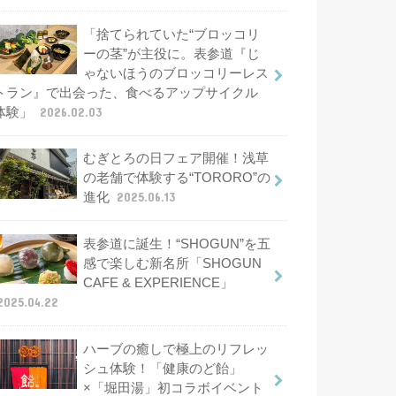
「捨てられていた“ブロッコリ
ーの茎”が主役に。表参道『じ
ゃないほうのブロッコリーレス
トラン』で出会った、食べるアップサイクル
体験」
2026.02.03
むぎとろの日フェア開催！浅草
の老舗で体験する“TORORO”の
進化
2025.06.13
表参道に誕生！“SHOGUN”を五
感で楽しむ新名所「SHOGUN
CAFE & EXPERIENCE」
2025.04.22
ハーブの癒しで極上のリフレッ
シュ体験！「健康のど飴」
×「堀田湯」初コラボイベント