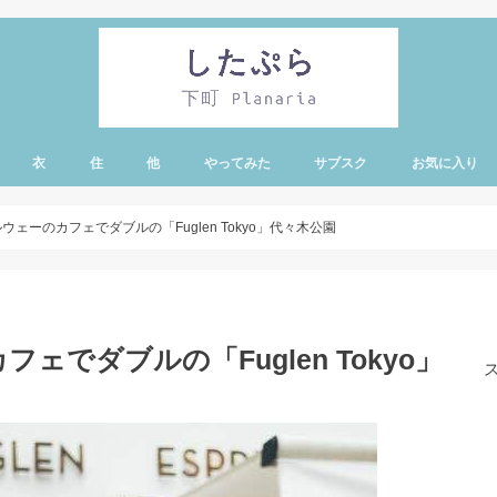
衣
住
他
やってみた
サブスク
お気に入り
・蔵前エリア
有エリア
リー・亀戸・錦糸
エリア
ア
ノ水エリア
ア
エリア
ド・シーエリア
ェーのカフェでダブルの「Fuglen Tokyo」代々木公園
でダブルの「Fuglen Tokyo」