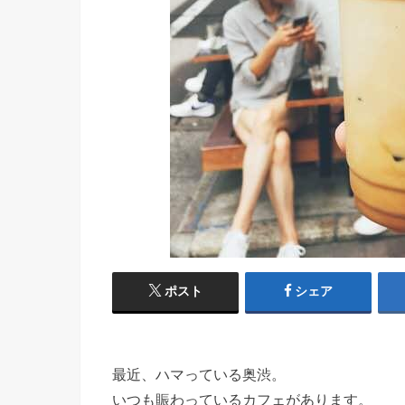
ポスト
シェア
最近、ハマっている奥渋。
いつも賑わっているカフェがあります。