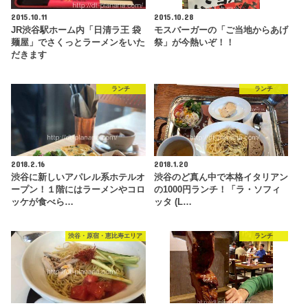
2015.10.11
2015.10.28
JR渋谷駅ホーム内「日清ラ王 袋
モスバーガーの「ご当地からあげ
麺屋」でさくっとラーメンをいた
祭」が今熱いぞ！！
だきます
ランチ
ランチ
2018.2.16
2018.1.20
渋谷に新しいアパレル系ホテルオ
渋谷のど真ん中で本格イタリアン
ープン！１階にはラーメンやコロ
の1000円ランチ！「ラ・ソフィ
ッケが食べら…
ッタ (L…
渋谷・原宿・恵比寿エリア
ランチ