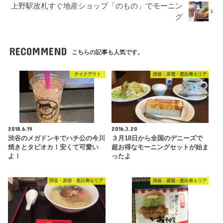
上野駅改札すぐ地産ショップ「のもの」でモーニン
グ
RECOMMEND
こちらの記事も人気です。
テイクアウト
渋谷・原宿・恵比寿エリア
2018.6.19
2016.3.20
渋谷のメガドンキでハチ公の今川
３月18日から全国のデニーズで
焼きとタピオカ！安くて可愛い
超お得なモーニングセットが始ま
よ！
ったよ
渋谷・原宿・恵比寿エリア
渋谷・原宿・恵比寿エリア