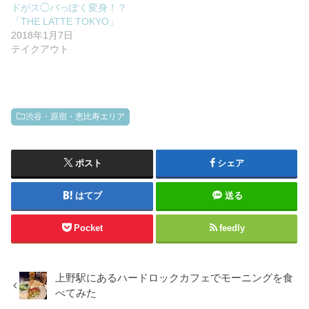
ドがス◯バっぽく変身！？
「THE LATTE TOKYO」
2018年1月7日
テイクアウト
渋谷・原宿・恵比寿エリア
ポスト
シェア
はてブ
送る
Pocket
feedly
上野駅にあるハードロックカフェでモーニングを食
べてみた