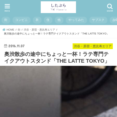
menu
search
街
コンビニ
衣
住
他
やってみた
サブスク
お
HOME
街
渋谷・原宿・恵比寿エリア
奥渋散歩の途中にちょっと一杯！ラテ専門テイクアウトスタンド「THE LATTE TOKYO」
2016.11.07
渋谷・原宿・恵比寿エリア
奥渋散歩の途中にちょっと一杯！ラテ専門テ
イクアウトスタンド「THE LATTE TOKYO」