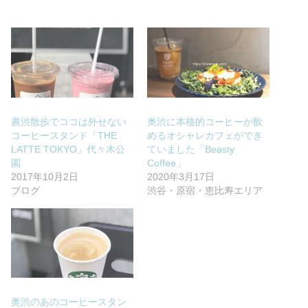
裏渋散歩でココは外せない
奥渋に本格的コーヒーが飲
コーヒースタンド「THE
めるオシャレカフェができ
LATTE TOKYO」代々木公
ていました「Beasty
園
Coffee」
2017年10月2日
2020年3月17日
ブログ
渋谷・原宿・恵比寿エリア
奥渋のあのコーヒースタン