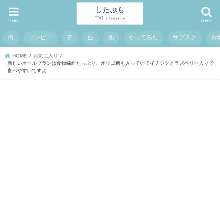
menu
search
街
コンビニ
衣
住
他
やってみた
サブスク
お
HOME
お気に入り
新しいオールブランは食物繊維たっぷり、オリゴ糖も入っていてイチジクとラズベリー入りで
食べやすいですよ