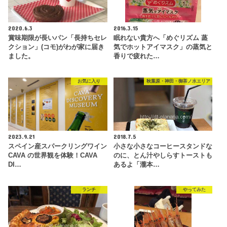
2020.6.3
2016.3.15
賞味期限が長いパン「長持ちセレ
眠れない貴方へ「めぐリズム 蒸
クション」(コモ)がわが家に届き
気でホットアイマスク」の蒸気と
ました。
香りで疲れた…
お気に入り
秋葉原・神田・御茶ノ水エリア
2023.9.21
2018.7.5
スペイン産スパークリングワイン
小さな小さなコーヒースタンドな
CAVA の世界観を体験！CAVA
のに、とん汁やしらすトーストも
DI…
あるよ「瀧本…
ランチ
やってみた