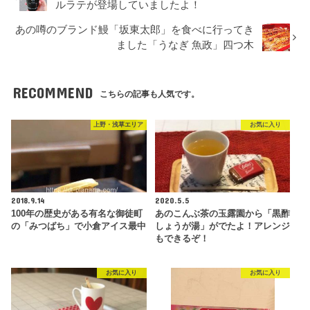
ルラテが登場していましたよ！
あの噂のブランド鰻「坂東太郎」を食べに行ってき
ました「うなぎ 魚政」四つ木
RECOMMEND
こちらの記事も人気です。
上野・浅草エリア
お気に入り
2018.9.14
2020.5.5
100年の歴史がある有名な御徒町
あのこんぶ茶の玉露園から「黒酢
の「みつばち」で小倉アイス最中
しょうが湯」がでたよ！アレンジ
もできるぞ！
お気に入り
お気に入り