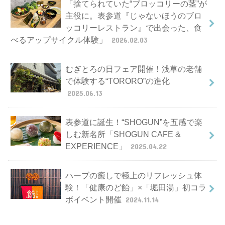
「捨てられていた“ブロッコリーの茎”が
主役に。表参道『じゃないほうのブロ
ッコリーレストラン』で出会った、食
べるアップサイクル体験」
2026.02.03
むぎとろの日フェア開催！浅草の老舗
で体験する“TORORO”の進化
2025.06.13
表参道に誕生！“SHOGUN”を五感で楽
しむ新名所「SHOGUN CAFE &
EXPERIENCE」
2025.04.22
ハーブの癒しで極上のリフレッシュ体
験！「健康のど飴」×「堀田湯」初コラ
ボイベント開催
2024.11.14