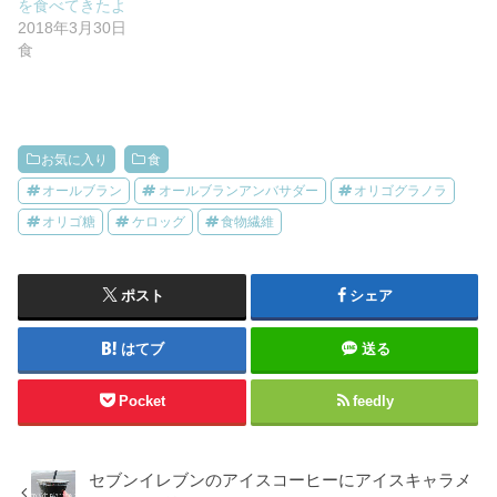
を食べてきたよ
2018年3月30日
食
お気に入り
食
オールブラン
オールブランアンバサダー
オリゴグラノラ
オリゴ糖
ケロッグ
食物繊維
ポスト
シェア
はてブ
送る
Pocket
feedly
セブンイレブンのアイスコーヒーにアイスキャラメ