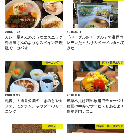
2018.11.23
2018.5.14
カレー屋さんのようなエスニック
「ベーグル&ベーグル」で瀬戸内
料理屋さんのようなスペイン料理
レモンたっぷりのベーグル食べて
屋で「ガパオ…
みた
モーニング
東京・銀座エリア
2018.9.23
2018.8.9
札幌、大通り公園の「きのとやカ
野菜不足は詰め放題でチャージ！
フェ」でクラムチャウダーのモー
映画の半券でサービスもあるよ！
ニング
野菜専門レス…
喫茶店
神楽坂・飯田橋エリア