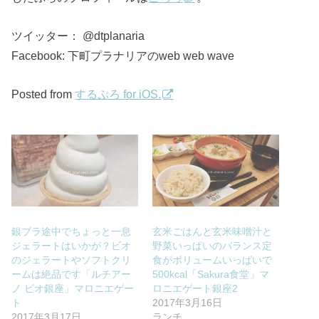
ツイッター： @dtplanaria
Facebook: 下町プラナリアのweb web wave
Posted from
するぷろ for iOS.
銀ブラ途中でちょっと一息
玄米ごはんと玄米味噌汁と
ジェラートはいかが？ビオ
野菜いっぱいのバランス定
のジェラートやソフトクリ
食がボリュームいっぱいで
ームは絶品です「ルチアー
500kcal「Sakura食堂」マ
ノ ビオ銀座」マロニエゲー
ロニエゲート銀座2
ト
2017年3月16日
2017年3月17日
ランチ