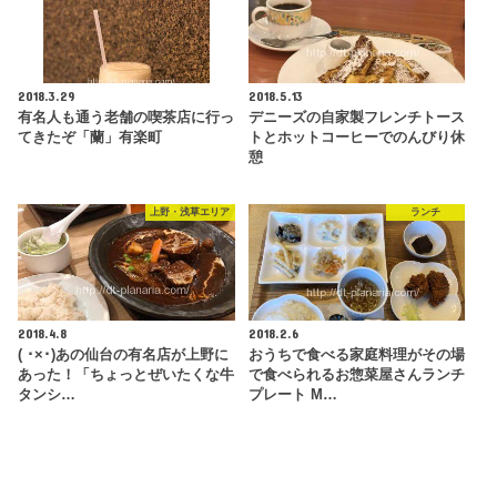
2018.3.29
2018.5.13
有名人も通う老舗の喫茶店に行っ
デニーズの自家製フレンチトース
てきたぞ「蘭」有楽町
トとホットコーヒーでのんびり休
憩
上野・浅草エリア
ランチ
2018.4.8
2018.2.6
( ･×･)あの仙台の有名店が上野に
おうちで食べる家庭料理がその場
あった！「ちょっとぜいたくな牛
で食べられるお惣菜屋さんランチ
タンシ…
プレート M…