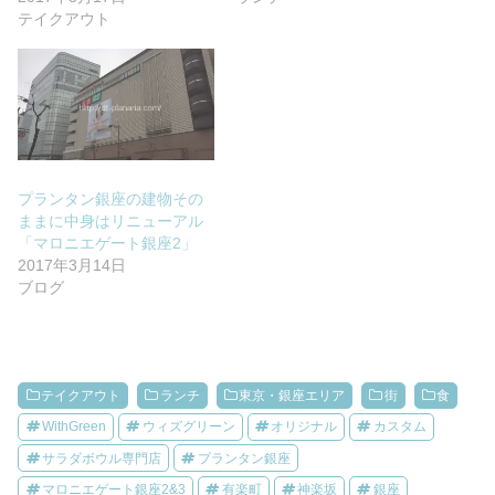
テイクアウト
プランタン銀座の建物その
ままに中身はリニューアル
「マロニエゲート銀座2」
2017年3月14日
ブログ
テイクアウト
ランチ
東京・銀座エリア
街
食
WithGreen
ウィズグリーン
オリジナル
カスタム
サラダボウル専門店
プランタン銀座
マロニエゲート銀座2&3
有楽町
神楽坂
銀座