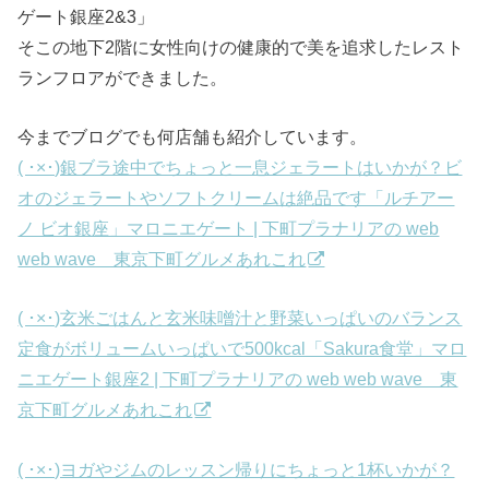
ゲート銀座2&3」
そこの地下2階に女性向けの健康的で美を追求したレスト
ランフロアができました。
今までブログでも何店舗も紹介しています。
( ･×･)銀ブラ途中でちょっと一息ジェラートはいかが？ビ
オのジェラートやソフトクリームは絶品です「ルチアー
ノ ビオ銀座」マロニエゲート | 下町プラナリアの web
web wave 東京下町グルメあれこれ
( ･×･)玄米ごはんと玄米味噌汁と野菜いっぱいのバランス
定食がボリュームいっぱいで500kcal「Sakura食堂」マロ
ニエゲート銀座2 | 下町プラナリアの web web wave 東
京下町グルメあれこれ
( ･×･)ヨガやジムのレッスン帰りにちょっと1杯いかが？