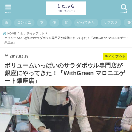
menu
search
街
コンビニ
衣
住
他
やってみた
サブスク
お
HOME
食
テイクアウト
ボリュームいっぱいのサラダボウル専門店が銀座にやってきた！「WithGreen マロニエゲート
銀座店」
2017.03.19
テイクアウト
ボリュームいっぱいのサラダボウル専門店が
銀座にやってきた！「WithGreen マロニエゲ
ート銀座店」