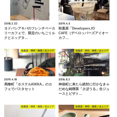
2018.3.23
2019.4.5
ヨドバシアキバのフレンチベーカ
秋葉原「Developers.IO
リーカフェで、限定のいちごミル
CAFE（デベロッパーズアイオー
クとエッグタ…
カフ…
秋葉原・神田・御茶ノ水エリア
秋葉原・神田・御茶ノ水エリア
2019.4.18
2016.8.3
馬喰町「ホステルKIKKA」のカ
神保町に来たら絶対に行かなきゃ
フェでパスタセット
だめな純喫茶「さぼうる」生ジュ
ースとピザト…
秋葉原・神田・御茶ノ水エリア
秋葉原・神田・御茶ノ水エリア