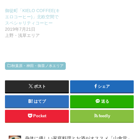
御徒町「KIELO COFFEE(キ
エロコーヒー)」北欧空間で
スペシャリティコーヒー
2019年7月21日
上野・浅草エリア
秋葉原・神田・御茶ノ水エリア
ポスト
シェア
はてブ
送る
Pocket
feedly
身体に優しい家庭料理とお酒がオススメ「山食堂」