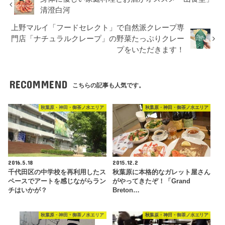
清澄白河
上野マルイ「フードセレクト」で自然派クレープ専
門店「ナチュラルクレープ」の野菜たっぷりクレー
プをいただきます！
RECOMMEND
こちらの記事も人気です。
秋葉原・神田・御茶ノ水エリア
秋葉原・神田・御茶ノ水エリア
2016.5.18
2015.12.2
千代田区の中学校を再利用したス
秋葉原に本格的なガレット屋さん
ペースでアートを感じながらラン
がやってきたぞ！「Grand
チはいかが？
Breton…
秋葉原・神田・御茶ノ水エリア
秋葉原・神田・御茶ノ水エリア