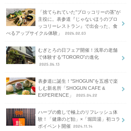
「捨てられていた“ブロッコリーの茎”が
主役に。表参道『じゃないほうのブロ
ッコリーレストラン』で出会った、食
べるアップサイクル体験」
2026.02.03
むぎとろの日フェア開催！浅草の老舗
で体験する“TORORO”の進化
2025.06.13
表参道に誕生！“SHOGUN”を五感で楽
しむ新名所「SHOGUN CAFE &
EXPERIENCE」
2025.04.22
ハーブの癒しで極上のリフレッシュ体
験！「健康のど飴」×「堀田湯」初コラ
ボイベント開催
2024.11.14