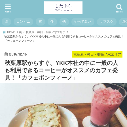
menu
search
街
コンビニ
衣
住
他
やってみた
サブスク
お
HOME
街
秋葉原・神田・御茶ノ水エリア
秋葉原駅からすぐ、YKK本社の中に一般の人も利用できるコーヒーがオススメのカフェ発見！
「カフェボンフィーノ」
2016.12.16
秋葉原・神田・御茶ノ水エリア
秋葉原駅からすぐ、YKK本社の中に一般の人
も利用できるコーヒーがオススメのカフェ発
見！「カフェボンフィーノ」