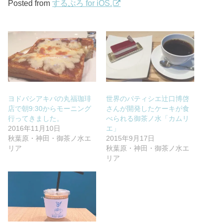
Posted from
するぷろ for iOS.
ヨドバシアキバの丸福珈琲
世界のパティシエ辻口博啓
店で朝9:30からモーニング
さんが開発したケーキが食
行ってきました。
べられる御茶ノ水「カムリ
2016年11月10日
エ」
秋葉原・神田・御茶ノ水エ
2015年9月17日
リア
秋葉原・神田・御茶ノ水エ
リア