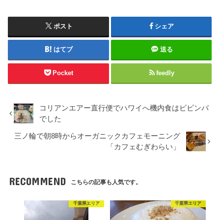
ポスト
シェア
はてブ
送る
Pocket
feedly
コリアンエアー直行便でハワイへ機内食はビビンバ
でした
三ノ輪で朝8時からオーガニックカフェモーニング
「カフェむぎわらい」
RECOMMEND
こちらの記事も人気です。
千葉県エリア
千葉県エリア