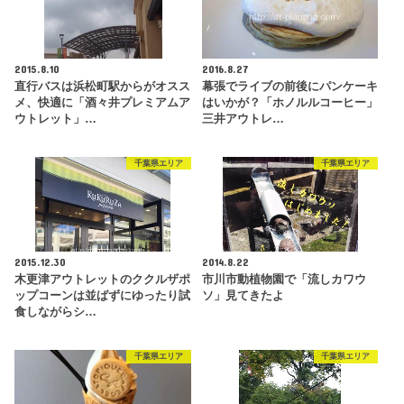
2015.8.10
2016.8.27
直行バスは浜松町駅からがオスス
幕張でライブの前後にパンケーキ
メ、快適に「酒々井プレミアムア
はいかが？「ホノルルコーヒー」
ウトレット」…
三井アウトレ…
千葉県エリア
千葉県エリア
2015.12.30
2014.8.22
木更津アウトレットのククルザポ
市川市動植物園で「流しカワウ
ップコーンは並ばずにゆったり試
ソ」見てきたよ
食しながらシ…
千葉県エリア
千葉県エリア