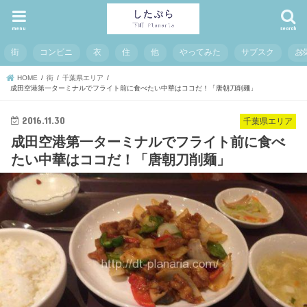
menu
search
街
コンビニ
衣
住
他
やってみた
サブスク
お
HOME
街
千葉県エリア
成田空港第一ターミナルでフライト前に食べたい中華はココだ！「唐朝刀削麺」
2016.11.30
千葉県エリア
成田空港第一ターミナルでフライト前に食べ
たい中華はココだ！「唐朝刀削麺」