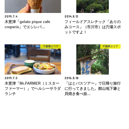
2019.7.4
2014.8.13
木更津「gelato pique cafe
フィールドアスレチック「ありの
creperie」でエシレバ…
みコース」（市川市）は穴場スポ
ットですよ！
千葉県エリア
千葉県エリア
2019.7.5
2016.8.18
木更津「Mr.FARMER（ミスター
「はとバスツアー」で日帰り旅行
ファーマー）」でヘルシーサラダ
に行ってきました。館山地下壕と
ランチ
貝焼き食べ放…