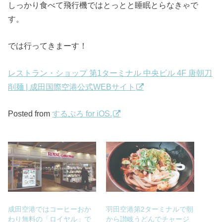
しっかり食べて飛行機ではとっとと睡眠とらなきゃで
す。
では行ってきまーす！
レストラン・ショップ 第1ターミナル 中央ビル 4F 唐朝刀
削麺 | 成田国際空港公式WEBサイト
Posted from
するぷろ for iOS.
成田空港ではコーヒーおか
羽田空港第2ターミナルで朝
わり無料の「ロイヤル」で
から讃岐うどんでチャージ