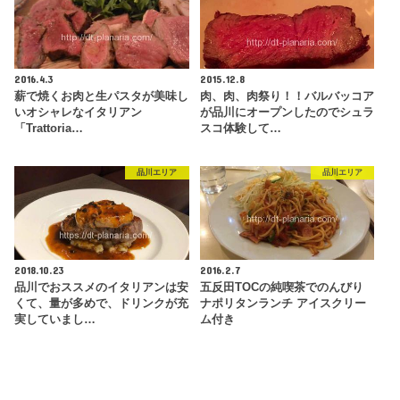
2016.4.3
2015.12.8
薪で焼くお肉と生パスタが美味し
肉、肉、肉祭り！！バルバッコア
いオシャレなイタリアン
が品川にオープンしたのでシュラ
「Trattoria…
スコ体験して…
品川エリア
品川エリア
2018.10.23
2016.2.7
品川でおススメのイタリアンは安
五反田TOCの純喫茶でのんびり
くて、量が多めで、ドリンクが充
ナポリタンランチ アイスクリー
実していまし…
ム付き