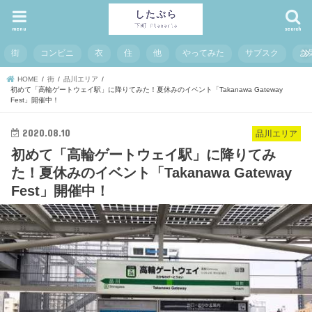
menu
search
街
コンビニ
衣
住
他
やってみた
サブスク
お
HOME
街
品川エリア
初めて「高輪ゲートウェイ駅」に降りてみた！夏休みのイベント「Takanawa Gateway
Fest」開催中！
2020.08.10
品川エリア
初めて「高輪ゲートウェイ駅」に降りてみ
た！夏休みのイベント「Takanawa Gateway
Fest」開催中！