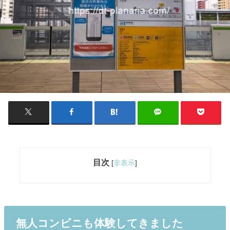
目次
[
非表示
]
無人コンビニも体験してきました