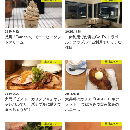
2019.9.12
2020.11.18
品川「Tameals」でコーヒーソフ
一休利用でお得にGo To トラベ
トクリーム
ル！クラブルーム利用でリッチな
休日
品川エリア
品川エリア
2019.2.23
2019.9.15
大門「ビストロカリテプリ」オシ
大井町のカフェ「GIGLET (ギグ
ャレバルでリーズナブルに飲んで
レット)」ではちみつ染み染みの
食べちゃうぞ！
ハニー…
品川エリア
品川エリア