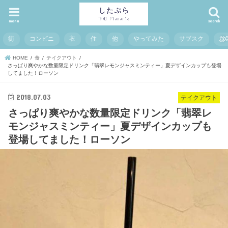
menu
search
街
コンビニ
衣
住
他
やってみた
サブスク
お
HOME
食
テイクアウト
さっぱり爽やかな数量限定ドリンク「翡翠レモンジャスミンティー」夏デザインカップも登場
してました！ローソン
2018.07.03
テイクアウト
さっぱり爽やかな数量限定ドリンク「翡翠レ
モンジャスミンティー」夏デザインカップも
登場してました！ローソン