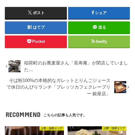
ポスト
シェア
はてブ
送る
Pocket
feedly
稲荷町のお蕎麦屋さん「長寿庵」が閉店していまし
た…
そば粉100%の本格的なガレットとりんごジュース
で休日のんびりランチ「ブレッツカフェクレープリ
ー 銀座店」
RECOMMEND
こちらの記事も人気です。
上野・浅草エリア
上野・浅草エリア