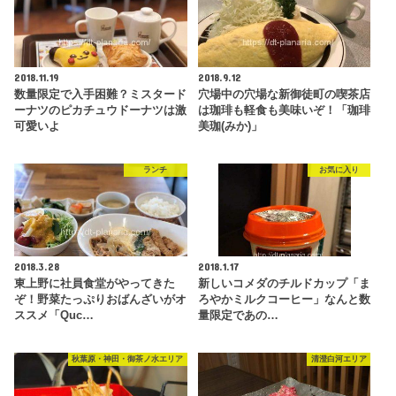
2018.11.19
2018.9.12
数量限定で入手困難？ミスタード
穴場中の穴場な新御徒町の喫茶店
ーナツのピカチュウドーナツは激
は珈琲も軽食も美味いぞ！「珈琲
可愛いよ
美珈(みか)」
ランチ
お気に入り
2018.3.28
2018.1.17
東上野に社員食堂がやってきた
新しいコメダのチルドカップ「ま
ぞ！野菜たっぷりおばんざいがオ
ろやかミルクコーヒー」なんと数
ススメ「Quc…
量限定であの…
秋葉原・神田・御茶ノ水エリア
清澄白河エリア