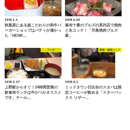
2018.3.4
2018.6.20
秋葉原にある超こだわりの和牛バ
麻布十番のブルズの系列店で焼肉
ーガーショップはパティが凄かっ
と生ユッケ！「月島焼肉ブルズ
た「HENR…
家」
ランチ
東京・銀座エリア
2018.2.27
2018.8.4
上野駅からすぐ！24時間営業の
ミッドタウン日比谷のスタバは限
飲食街ランチは牛かつかオススメ
定コーヒーが飲める「スターバッ
です。テール…
クス リザー…