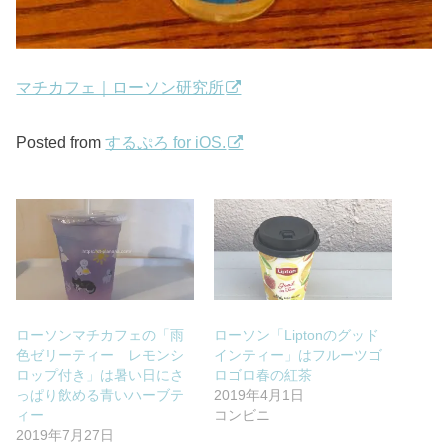
マチカフェ｜ローソン研究所
Posted from
するぷろ for iOS.
ローソンマチカフェの「雨
ローソン「Liptonのグッド
色ゼリーティー レモンシ
インティー」はフルーツゴ
ロップ付き」は暑い日にさ
ロゴロ春の紅茶
っぱり飲める青いハーブテ
2019年4月1日
ィー
コンビニ
2019年7月27日