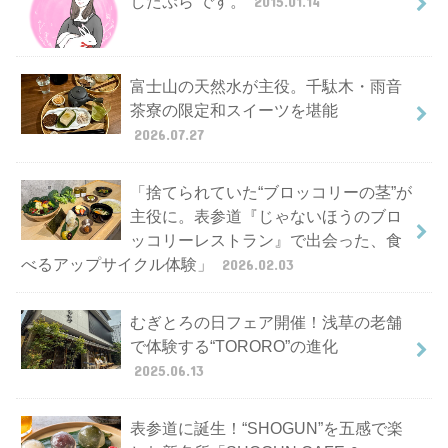
したぷら です。
2015.01.14
富士山の天然水が主役。千駄木・雨音
茶寮の限定和スイーツを堪能
2026.07.27
「捨てられていた“ブロッコリーの茎”が
主役に。表参道『じゃないほうのブロ
ッコリーレストラン』で出会った、食
べるアップサイクル体験」
2026.02.03
むぎとろの日フェア開催！浅草の老舗
で体験する“TORORO”の進化
2025.06.13
表参道に誕生！“SHOGUN”を五感で楽