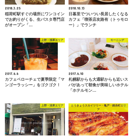
2018.3.25
2018.10.13
稲荷町駅すぐの場所にワンコイン
日暮里でついつい長居したくなる
でお釣りがくる、生パスタ専門店
カフェ「喫茶店友路有（トゥモロ
がオープン「…
ー）」でランチ
上野・浅草エリア
モーニング
2017.6.6
2017.6.10
カフェベローチェで夏季限定「マ
札幌駅からも大通駅からも近いス
ンゴーラッシー」をゴクゴク！
パがあって朝食が美味しいホテル
「ホテルモン…
上野・浅草エリア
とうきょうスカイツリー・亀戸・錦糸町エリ
ア