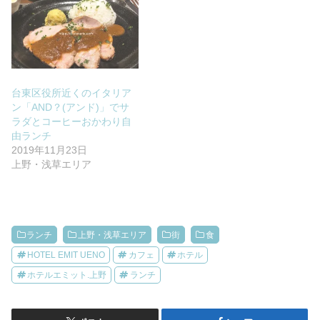
台東区役所近くのイタリア
ン「AND？(アンド)」でサ
ラダとコーヒーおかわり自
由ランチ
2019年11月23日
上野・浅草エリア
ランチ
上野・浅草エリア
街
食
HOTEL EMIT UENO
カフェ
ホテル
ホテルエミット.上野
ランチ