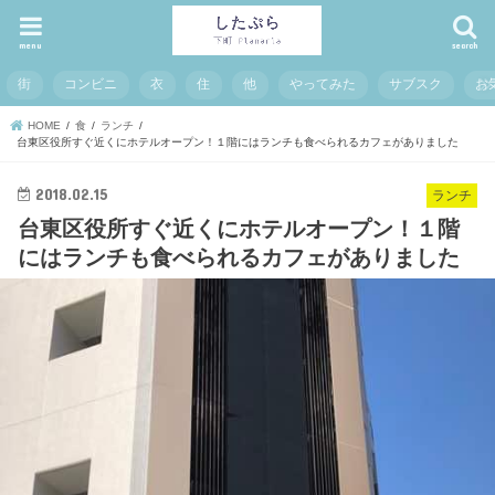
menu
search
街
コンビニ
衣
住
他
やってみた
サブスク
お
HOME
食
ランチ
台東区役所すぐ近くにホテルオープン！１階にはランチも食べられるカフェがありました
2018.02.15
ランチ
台東区役所すぐ近くにホテルオープン！１階
にはランチも食べられるカフェがありました