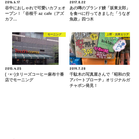
2016.6.17
2017.8.22
谷中におしゃれで可愛いカフェオ
あの噂のブランド鰻「坂東太郎」
ープン！「谷根千 az cafe（アズ
を食べに行ってきました「うなぎ
カフ…
魚政」四つ木
モーニング
上野・浅草エリア
2015.4.25
2019.7.28
( ･×･)タリーズコーヒー麻布十番
千駄木の写真屋さんで「昭和の安
店でモーニング
アパートブローチ」オリジナルガ
チャポン発見！