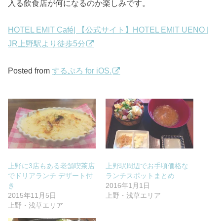
入る飲食店が何になるのか楽しみです。
HOTEL EMIT Café| 【公式サイト】HOTEL EMIT UENO |
JR上野駅より徒歩5分
Posted from
するぷろ for iOS.
上野に3店もある老舗喫茶店
上野駅周辺でお手頃価格な
でドリアランチ デザート付
ランチスポットまとめ
き
2016年1月1日
2015年11月5日
上野・浅草エリア
上野・浅草エリア