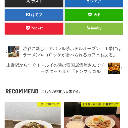
ポスト
シェア
はてブ
送る
Pocket
feedly
渋谷に新しいアパレル系ホテルオープン！１階には
ラーメンやコロッケが食べられるカフェもあるよ
上野駅からすぐ！マルイの隣の韓国居酒屋さんでチ
ーズタッカルビ「トンマッコル」
RECOMMEND
こちらの記事も人気です。
上野・浅草エリア
北千住・南千住・日暮里エリア