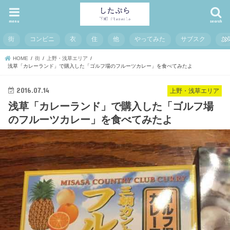
menu
search
街
コンビニ
衣
住
他
やってみた
サブスク
お
HOME
街
上野・浅草エリア
浅草「カレーランド」で購入した「ゴルフ場のフルーツカレー」を食べてみたよ
2016.07.14
上野・浅草エリア
浅草「カレーランド」で購入した「ゴルフ場
のフルーツカレー」を食べてみたよ