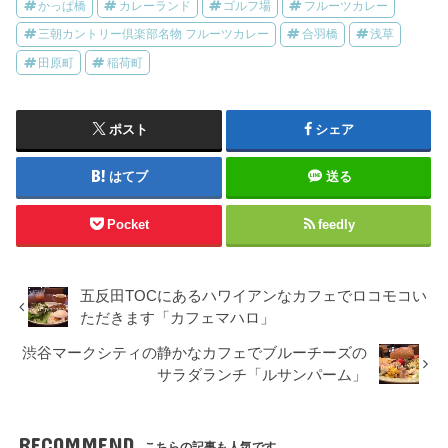
かっぱ橋
カレーランド
ゴルフ場
フルーツカレー
三朝カントリー倶楽部名物 フルーツカレー
合羽橋
浅草
田原町
稲荷町
ポスト
シェア
はてブ
送る
Pocket
feedly
五反田TOCにあるハワイアンなカフェでロコモコい
ただきます「カフェマハロ」
渋谷マークシティの静かなカフェでブルーチーズの
サラダランチ「ルサンパーム」
RECOMMEND
こちらの記事も人気です。