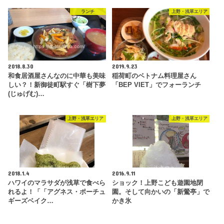
ランチ
上野・浅草エリア
2018.8.30
2019.9.23
和食居酒屋さんなのに中華も美味
稲荷町のベトナム料理屋さん
しい？！新御徒町駅すぐ「樹下夢
「BEP VIET」でフォーランチ
(じゅげむ)…
上野・浅草エリア
上野・浅草エリア
2018.1.4
2016.9.11
ハワイのマラサダが浅草で食べら
ショック！上野こども遊園地閉
れるよ！「「アグネス・ポーチュ
園。そして向かいの「新鶯亭」で
ギーズベイク…
かき氷