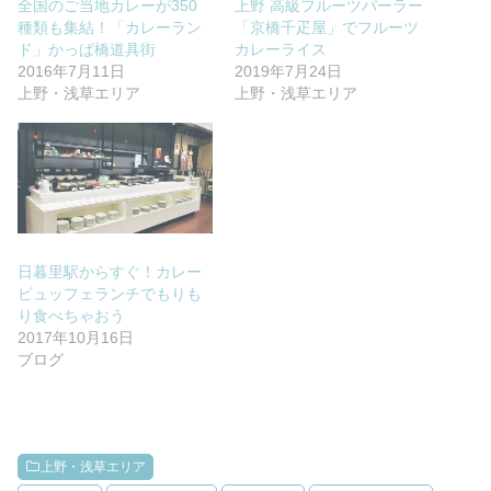
全国のご当地カレーが350
上野 高級フルーツパーラー
種類も集結！「カレーラン
「京橋千疋屋」でフルーツ
ド」かっぱ橋道具街
カレーライス
2016年7月11日
2019年7月24日
上野・浅草エリア
上野・浅草エリア
日暮里駅からすぐ！カレー
ビュッフェランチでもりも
り食べちゃおう
2017年10月16日
ブログ
上野・浅草エリア