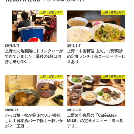
上野・浅草エリア
上野・浅草エリア
2018.9.13
2019.2.7
上野の丸亀製麺にドリンクバーが
上野「中国料理 山久」で野菜炒
できていました！最後の1杯はお
め定食ランチ！缶コーヒーサービ
持ち帰りOK…
スあり
上野・浅草エリア
上野・浅草エリア
2020.1.3
2019.4.12
かっぱ橋・松が谷 おでんが美味
上野無印良品の「Café&Meal
しい！日本酒バーで軽く一杯いか
MUJI」の定番メニュー「選べる
が？「王冠 …
デリ…