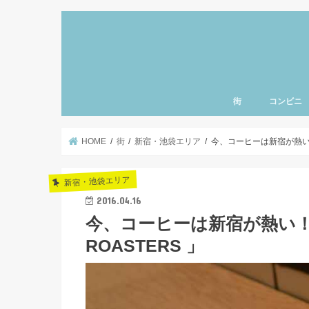
街
コンビニ
上野・浅草・御徒町
三ノ輪・入谷エリア
北千住・南千住・亀
とうきょうスカイツ
小岩・新小岩エリア
東京・銀座エリア
清澄白河・門前仲町
神楽坂・飯田橋エリ
秋葉原・神田・御茶
日本橋・人形町エリ
豊洲・お台場エリア
赤坂・六本木エリア
渋谷・原宿・恵比寿
新宿・池袋エリア
東京ディズニーラン
羽田空港エリア
千葉県エリア
神奈川県エリア
北海道エリア
名古屋エリア
東北エリア
ハワイ
北関東エリア
さいたまエリア
東京西部エリア
品川エリア
赤羽エリア
北陸エリア
千葉県エリア
町・両国エリア
HOME
街
新宿・池袋エリア
今、コーヒーは新宿が熱い！日
新宿・池袋エリア
2016.04.16
今、コーヒーは新宿が熱い！日
ROASTERS 」