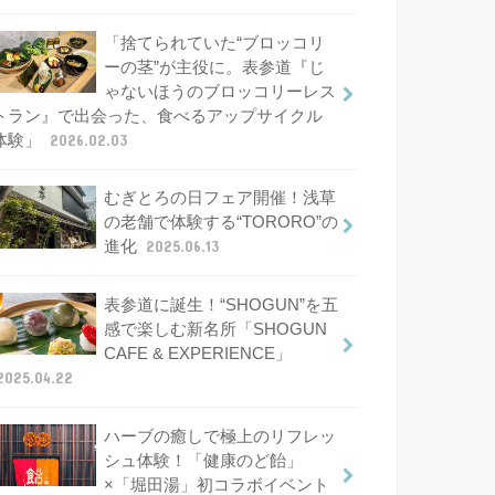
「捨てられていた“ブロッコリ
ーの茎”が主役に。表参道『じ
ゃないほうのブロッコリーレス
トラン』で出会った、食べるアップサイクル
体験」
2026.02.03
むぎとろの日フェア開催！浅草
の老舗で体験する“TORORO”の
進化
2025.06.13
表参道に誕生！“SHOGUN”を五
感で楽しむ新名所「SHOGUN
CAFE & EXPERIENCE」
2025.04.22
ハーブの癒しで極上のリフレッ
シュ体験！「健康のど飴」
×「堀田湯」初コラボイベント