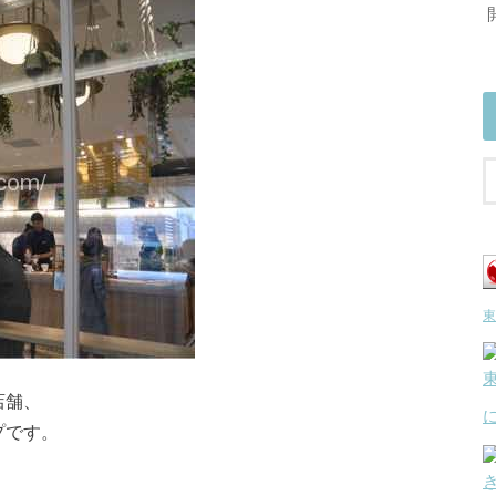
東
店舗、
プです。