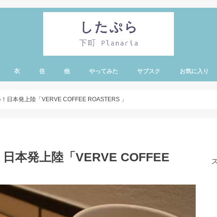
衣
住
他
やってみた
サブスク
お気に入り
・蔵前エリア
有エリア
リー・亀戸・錦糸
エリア
ア
ノ水エリア
ア
エリア
ド・シーエリア
本発上陸「VERVE COFFEE ROASTERS 」
本発上陸「VERVE COFFEE