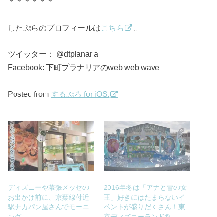
＊＊＊＊＊＊
したぷらのプロフィールは
こちら
。
ツイッター： @dtplanaria
Facebook: 下町プラナリアのweb web wave
Posted from
するぷろ for iOS.
ディズニーや幕張メッセの
2016年冬は「アナと雪の女
お出かけ前に、京葉線付近
王」好きにはたまらないイ
駅ナカパン屋さんでモーニ
ベントが盛りだくさん！東
ング
京ディズニーランド®︎