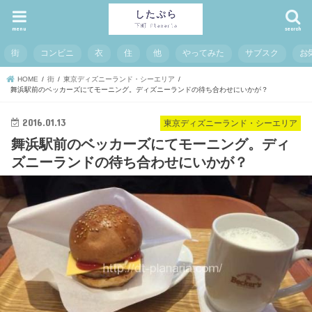
menu
search
街
コンビニ
衣
住
他
やってみた
サブスク
お
HOME
街
東京ディズニーランド・シーエリア
舞浜駅前のベッカーズにてモーニング。ディズニーランドの待ち合わせにいかが？
2016.01.13
東京ディズニーランド・シーエリア
舞浜駅前のベッカーズにてモーニング。ディ
ズニーランドの待ち合わせにいかが？