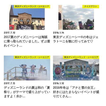
東京ディズニーランド・シーエリア
テイクアウト
2017.7.12
2016.1.14
2017夏のディズニーシーは海賊
東京ディズニーシー®︎の冬はジェ
に乗っ取られていました。ずぶ濡
ラトーニを観に行ってみて♡
れイベント…
東京ディズニーランド・シーエリア
東京ディズニーランド・シーエリア
2017.7.13
2016.1.12
ディズニーランドの夏は和の「夏
2016年冬は「アナと雪の女王」
祭り」がテーマで盛り上がってい
好きにはたまらないイベントが盛
ますよ！水か…
りだくさん…