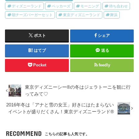
ディズニーランド
ベッカーズ
モーニング
待ち合わせ
朝チーズバーガーセット
東京ディズニーランド
舞浜
ポスト
シェア
はてブ
送る
Pocket
feedly
東京ディズニーシー®︎の冬はジェラトーニを観に行
ってみて♡
2016年冬は「アナと雪の女王」好きにはたまらない
イベントが盛りだくさん！東京ディズニーランド®︎
RECOMMEND
こちらの記事も人気です。