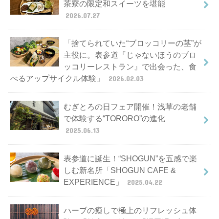
茶寮の限定和スイーツを堪能
2026.07.27
「捨てられていた“ブロッコリーの茎”が
主役に。表参道『じゃないほうのブロ
ッコリーレストラン』で出会った、食
べるアップサイクル体験」
2026.02.03
むぎとろの日フェア開催！浅草の老舗
で体験する“TORORO”の進化
2025.06.13
表参道に誕生！“SHOGUN”を五感で楽
しむ新名所「SHOGUN CAFE &
EXPERIENCE」
2025.04.22
ハーブの癒しで極上のリフレッシュ体