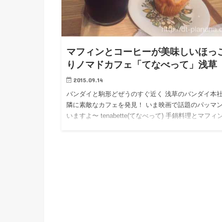
マフィンとコーヒーが美味しいほっ
りノマドカフェ「てなべって」浅草
2015.09.14
バンダイと駒形どぜうのすぐ近く 浅草のバンダイ本
隣に素敵なカフェを発見！ いま映画で話題のパッマ
いますよ〜 tenabette(てなべって) 手鍋料理とマフィ
オススメのカフェです。 ドリンクもいろいろあるよ 