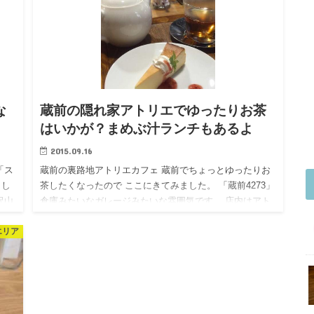
な
蔵前の隠れ家アトリエでゆったりお茶
はいかが？まめぶ汁ランチもあるよ
2015.09.16
「ス
蔵前の裏路地アトリエカフェ 蔵前でちょっとゆったりお
まし
茶したくなったので ここにきてみました。 「蔵前4273」
沢山
倉庫みたいなガレージみたいな雰囲気です。 店内はアト
オス
リエやスタジオ等と併設されています。 このごちゃっと
エリア
した…