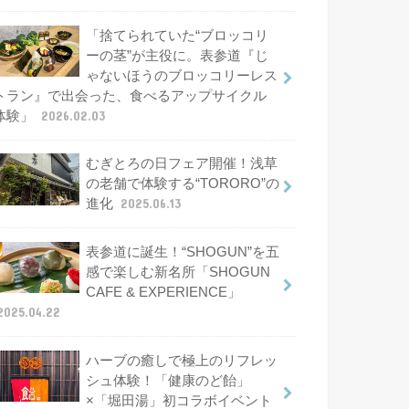
「捨てられていた“ブロッコリ
ーの茎”が主役に。表参道『じ
ゃないほうのブロッコリーレス
トラン』で出会った、食べるアップサイクル
体験」
2026.02.03
むぎとろの日フェア開催！浅草
の老舗で体験する“TORORO”の
進化
2025.06.13
表参道に誕生！“SHOGUN”を五
感で楽しむ新名所「SHOGUN
CAFE & EXPERIENCE」
2025.04.22
ハーブの癒しで極上のリフレッ
シュ体験！「健康のど飴」
×「堀田湯」初コラボイベント