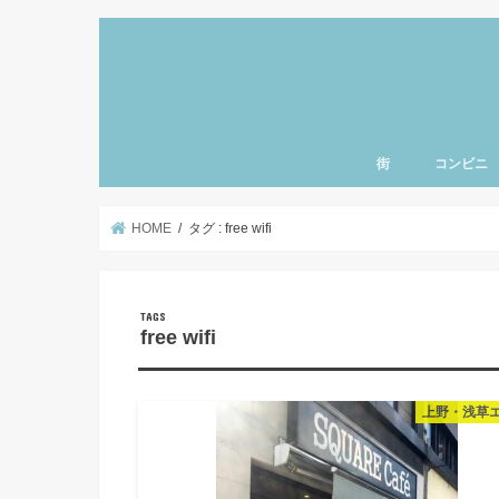
街
コンビニ
上野・浅草・御徒町
三ノ輪・入谷エリア
北千住・南千住・亀
とうきょうスカイツ
小岩・新小岩エリア
東京・銀座エリア
清澄白河・門前仲町
神楽坂・飯田橋エリ
秋葉原・神田・御茶
日本橋・人形町エリ
豊洲・お台場エリア
赤坂・六本木エリア
渋谷・原宿・恵比寿
新宿・池袋エリア
東京ディズニーラン
羽田空港エリア
千葉県エリア
神奈川県エリア
北海道エリア
名古屋エリア
東北エリア
ハワイ
北関東エリア
さいたまエリア
東京西部エリア
品川エリア
赤羽エリア
北陸エリア
千葉県エリア
町・両国エリア
HOME
タグ : free wifi
free wifi
上野・浅草