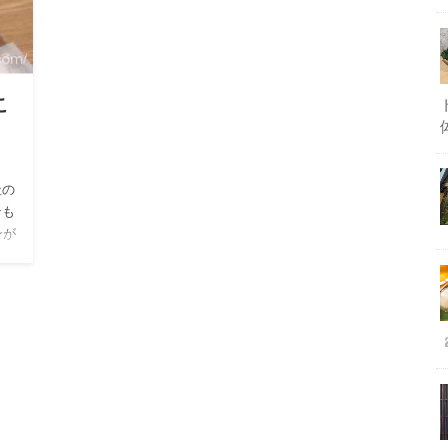
こ
社の
ンも
ンが
…