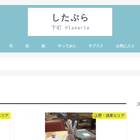
衣
住
他
やってみた
サブスク
お気に入り
・蔵前エリア
有エリア
リー・亀戸・錦糸
エリア
ア
ノ水エリア
ア
エリア
ド・シーエリア
エリア
上野・浅草エリア