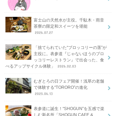
富士山の天然水が主役。千駄木・雨音
茶寮の限定和スイーツを堪能
2026.07.27
「捨てられていた“ブロッコリーの茎”が
主役に。表参道『じゃないほうのブロ
ッコリーレストラン』で出会った、食
べるアップサイクル体験」
2026.02.03
むぎとろの日フェア開催！浅草の老舗
で体験する“TORORO”の進化
2025.06.13
表参道に誕生！“SHOGUN”を五感で楽
しむ新名所「SHOGUN CAFE &