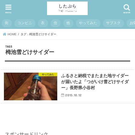
menu
search
街
コンビニ
衣
住
他
やってみた
サブスク
お
HOME
タグ : 栂池雪どけサイダー
栂池雪どけサイダー
やってみた
ふるさと納税でまたまた地サイダー
が届いたよ「つがいけ雪どけサイダ
ー」長野県小谷村
2015.10.12
スポンサードリンク