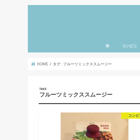
街
コンビニ
上野・浅草・御徒町
三ノ輪・入谷エリア
北千住・南千住・亀
とうきょうスカイツ
小岩・新小岩エリア
東京・銀座エリア
清澄白河・門前仲町
神楽坂・飯田橋エリ
秋葉原・神田・御茶
日本橋・人形町エリ
豊洲・お台場エリア
赤坂・六本木エリア
渋谷・原宿・恵比寿
新宿・池袋エリア
東京ディズニーラン
羽田空港エリア
千葉県エリア
神奈川県エリア
北海道エリア
名古屋エリア
東北エリア
ハワイ
北関東エリア
さいたまエリア
東京西部エリア
品川エリア
赤羽エリア
北陸エリア
千葉県エリア
町・両国エリア
HOME
タグ : フルーツミックススムージー
フルーツミックススムージー
コンビ