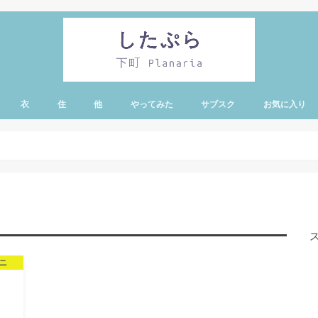
衣
住
他
やってみた
サブスク
お気に入り
・蔵前エリア
有エリア
リー・亀戸・錦糸
エリア
ア
ノ水エリア
ア
エリア
ド・シーエリア
ニ