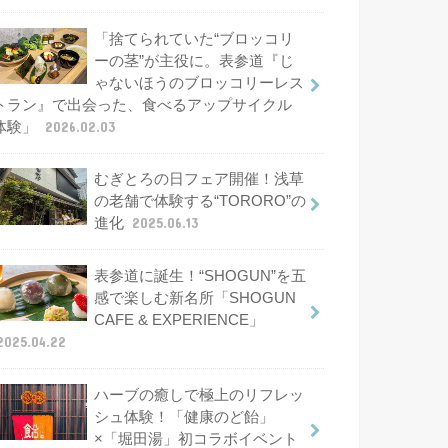
「捨てられていた“ブロッコリ
ーの茎”が主役に。表参道『じ
ゃないほうのブロッコリーレス
トラン』で出会った、食べるアップサイクル
体験」
2026.02.03
むぎとろの日フェア開催！浅草
の老舗で体験する“TORORO”の
進化
2025.06.13
表参道に誕生！“SHOGUN”を五
感で楽しむ新名所「SHOGUN
CAFE & EXPERIENCE」
2025.04.22
ハーブの癒しで極上のリフレッ
シュ体験！「健康のど飴」
×「堀田湯」初コラボイベント