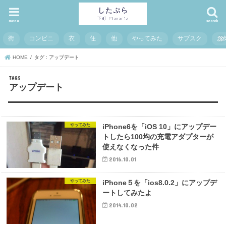
menu
search
街
コンビニ
衣
住
他
やってみた
サブスク
お
HOME
タグ : アップデート
アップデート
やってみた
iPhone6を「iOS 10」にアップデー
トしたら100均の充電アダプターが
使えなくなった件
2016.10.01
やってみた
iPhone５を「ios8.0.2」にアップデ
ートしてみたよ
2014.10.02