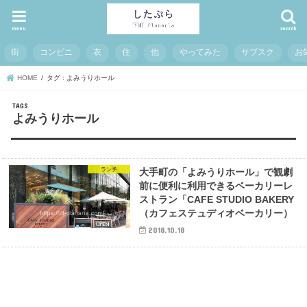
menu
search
街
コンビニ
衣
住
他
やってみた
サブスク
お
HOME
タグ : よみうりホール
よみうりホール
ランチ
大手町の「よみうりホール」で観劇
前に便利に利用できるベーカリーレ
ストラン「CAFE STUDIO BAKERY
（カフェステュディオベーカリー）
2018.10.18