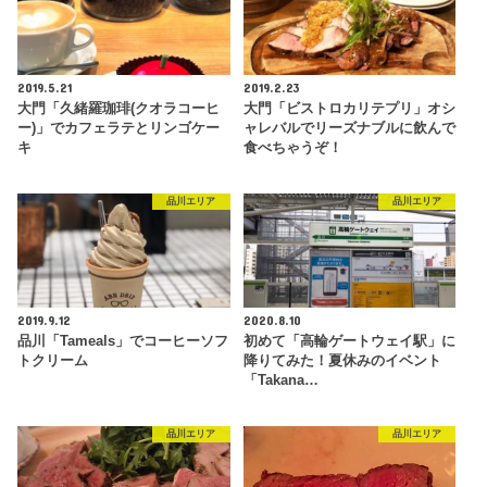
2019.5.21
2019.2.23
大門「久緒羅珈琲(クオラコーヒ
大門「ビストロカリテプリ」オシ
ー)」でカフェラテとリンゴケー
ャレバルでリーズナブルに飲んで
キ
食べちゃうぞ！
品川エリア
品川エリア
2019.9.12
2020.8.10
品川「Tameals」でコーヒーソフ
初めて「高輪ゲートウェイ駅」に
トクリーム
降りてみた！夏休みのイベント
「Takana…
品川エリア
品川エリア