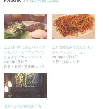
Posted from
するぷろ for iOS.
五反田TOCにあるハワイア
上野の純喫茶でのんびりナ
ンなカフェでロコモコいた
ポリタンセット「丘」
だきます「カフェマハロ」
2018年11月11日
2016年7月15日
上野・浅草エリア
渋谷・原宿・恵比寿エリア
上野で人気の純喫茶「古