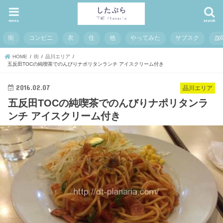
menu
search
街
コンビニ
衣
住
他
やってみた
サブスク
お
HOME
街
品川エリア
五反田TOCの純喫茶でのんびりナポリタンランチ アイスクリーム付き
2016.02.07
品川エリア
五反田TOCの純喫茶でのんびりナポリタンラ
ンチ アイスクリーム付き