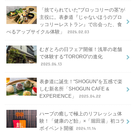
「捨てられていた“ブロッコリーの茎”が
主役に。表参道『じゃないほうのブロ
ッコリーレストラン』で出会った、食
べるアップサイクル体験」
2026.02.03
むぎとろの日フェア開催！浅草の老舗
で体験する“TORORO”の進化
2025.06.13
表参道に誕生！“SHOGUN”を五感で楽
しむ新名所「SHOGUN CAFE &
EXPERIENCE」
2025.04.22
ハーブの癒しで極上のリフレッシュ体
験！「健康のど飴」×「堀田湯」初コラ
ボイベント開催
2024.11.14