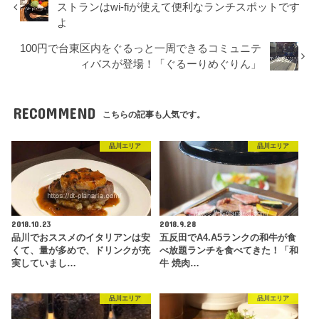
ストランはwi-fiが使えて便利なランチスポットです
よ
100円で台東区内をぐるっと一周できるコミュニテ
ィバスが登場！「ぐるーりめぐりん」
RECOMMEND
こちらの記事も人気です。
品川エリア
品川エリア
2018.10.23
2018.9.28
品川でおススメのイタリアンは安
五反田でA4.A5ランクの和牛が食
くて、量が多めで、ドリンクが充
べ放題ランチを食べてきた！「和
実していまし…
牛 焼肉…
品川エリア
品川エリア