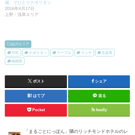
城」でひとりナポリタン
2016年4月17日
上野・浅草エリア
品川エリア
TOC
ナポリタン
マーブル
ランチ
五反田
純喫茶
ポスト
シェア
はてブ
送る
Pocket
feedly
「まるごとにっぽん」隣のリッチモンドホテルのレ