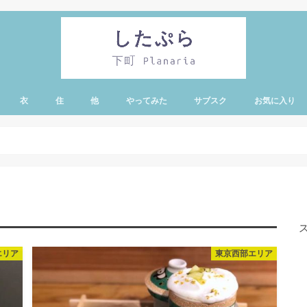
衣
住
他
やってみた
サブスク
お気に入り
・蔵前エリア
有エリア
リー・亀戸・錦糸
エリア
ア
ノ水エリア
ア
エリア
ド・シーエリア
エリア
東京西部エリア