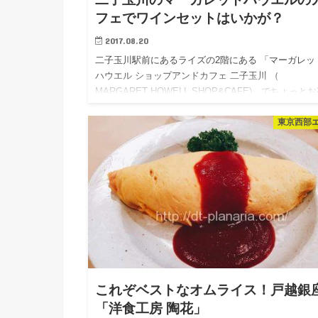
フェでワインセットはいかが？
2017.08.20
二子玉川駅前にあるライズの2階にある 「マーガレッ
ハウエル ショップアンドカフェ 二子玉川 （
MARGARET HOWELL SHOP&CAFE)」でちょっと
してきました。 隣りにはマーガレットハウエ…
東京西部
これぞベストなオムライス！戸越銀
「洋食工房 陶花」