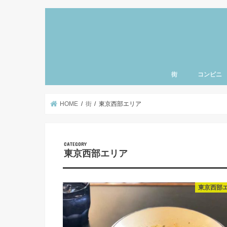
街
コンビニ
上野・浅草・御徒町
三ノ輪・入谷エリア
北千住・南千住・亀
とうきょうスカイツ
小岩・新小岩エリア
東京・銀座エリア
清澄白河・門前仲町
神楽坂・飯田橋エリ
秋葉原・神田・御茶
日本橋・人形町エリ
豊洲・お台場エリア
赤坂・六本木エリア
渋谷・原宿・恵比寿
新宿・池袋エリア
東京ディズニーラン
羽田空港エリア
千葉県エリア
神奈川県エリア
北海道エリア
名古屋エリア
東北エリア
ハワイ
北関東エリア
さいたまエリア
東京西部エリア
品川エリア
赤羽エリア
北陸エリア
千葉県エリア
町・両国エリア
HOME
街
東京西部エリア
東京西部エリア
東京西部