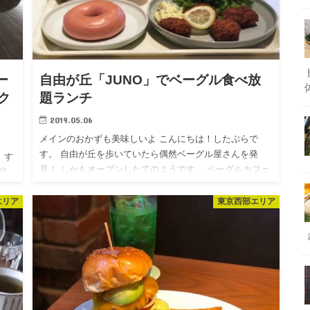
ー
自由が丘「JUNO」でベーグル食べ放
ク
題ランチ
2019.05.06
メインのおかずも美味しいよ こんにちは！したぷらで
す。 自由が丘を歩いていたら偶然ベーグル屋さんを発
 す
見！ しかもオープンしたてのようです。 ベーグルカフェ
品
「JUNO 自由が丘本店」 しかもベーグルランチはベーグ
ラー
ル食べ放題…
エリア
東京西部エリア