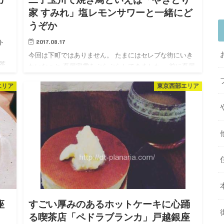
家 すみれ」塩レモンサワーと一緒にど
うぞか
2017.08.17
ト
今回は下町ではありません。 たまにはセレブな街にいき
お茶
たいなぁと 蔦屋家電をぶらぶらしてきました。 前に蔦屋
家電に出掛けたときのblogはこちら ( ･×･)二子玉川ライズ
エリア
東京西部エリア
の「蔦屋家電」がかなりすごいぞ！！その一 | 下町…
座
すごい厚みのあるホットケーキに心踊
る喫茶店「ペドラブランカ」戸越銀座