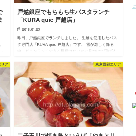
で
戸越銀座でもちもち生パスタランチ
ま
「KURA quic 戸越店」
2018.01.23
昨日、戸越銀座でランチしました。 生麺を使用したパス
タ専門店「KURA quic 戸越店」です。 雪が激しく降る
の
中、どこかランチできる場所はないかと見つけて飛び込
シシ
みました。 雪のせい？かな？ お客さんは私たちだけでし
ゴマ
エリア
東京西部エリア
たが…
の
カ
二子玉川で焼き鳥といえば「やきとり