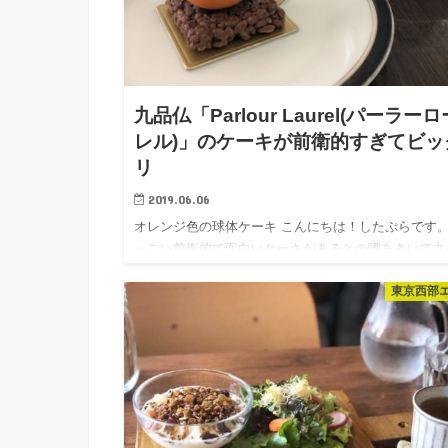
九品仏「Parlour Laurel(パーラーロ
レル)」のケーキが前衛的すぎてビッ
リ
2019.06.06
オレンジ色の球体ケーキ こんにちは！したぷらです。
っごい前衛的で面白いケーキがあるとの噂をきいて九
仏から徒歩3分のケーキ屋さん「Parlour Laurel(パー
東京西部
ローレル)」へ。 マンションの1階にとけ込んでい…