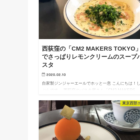
西荻窪の「CM2 MAKERS TOKYO
でさっぱりレモンクリームのスープ
スタ
2020.02.10
自家製ジンジャーエールでホッと一息 こんにちは！
ぷらです。 西荻窪のパスタ屋さん「CM2 MAKERS
TOKYO」でランチタイム。 駅から徒歩3分ほどの場
東京西部
あります。 店内は半地下のようになっていて、外か
視線…