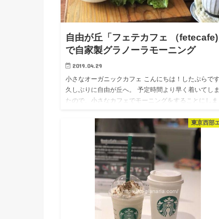
自由が丘「フェテカフェ （fetecafe
で自家製グラノーラモーニング
2019.04.29
小さなオーガニックカフェ こんにちは！したぷらで
久しぶりに自由が丘へ。 予定時間より早く着いてし
たので、小さなカフェでモーニングをすることにしま
た。 「フェテカフェ （fetecafe)」 お店の外観も可
東京西部