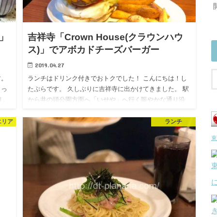
)」
吉祥寺「Crown House(クラウンハウ
ス)」でアボカドチーズバーガー
2019.04.27
す。
ランチはドリンク付きでおトクでした！ こんにちは！し
まっ
たぷらです。 久しぶりに吉祥寺に出かけてきました。 駅
し
から井の頭公園方面へ「いせや」へ行く賑やかな通り沿
愛い…
いの素敵ハンバーガー屋さんでランチです。 「Crown
Hous…
エリア
ランチ
東