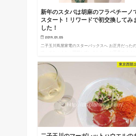
新年のスタバは胡麻のフラペチーノ
スタート！リワードで初交換してみ
した！
2019.01.05
二子玉川蔦屋家電のスターバックスへ お正月だった
で、めちゃくちゃ混雑していました。 お正月のイノ
が可愛い ゴマ ゴマ ゴマ フラペチーノ®とゴマ ゴマ 
東京西部
ラテを注文。 更にスタバのリワードがたまっていた
で、初…
二子玉川のマーガレットハウエルの