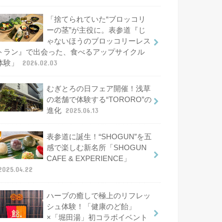
「捨てられていた“ブロッコリ
ーの茎”が主役に。表参道『じ
ゃないほうのブロッコリーレス
トラン』で出会った、食べるアップサイクル
体験」
2026.02.03
むぎとろの日フェア開催！浅草
の老舗で体験する“TORORO”の
進化
2025.06.13
表参道に誕生！“SHOGUN”を五
感で楽しむ新名所「SHOGUN
CAFE & EXPERIENCE」
2025.04.22
ハーブの癒しで極上のリフレッ
シュ体験！「健康のど飴」
×「堀田湯」初コラボイベント