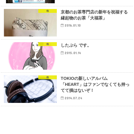
他
京都のお茶専門店の新年を祝福する
縁起物のお茶「大福茶」
2016.01.10
他
したぷら です。
2015.01.14
他
TOKIOの新しいアルバム
「HEART」はファンでなくても持っ
てて損はないぞ！
2014.07.24