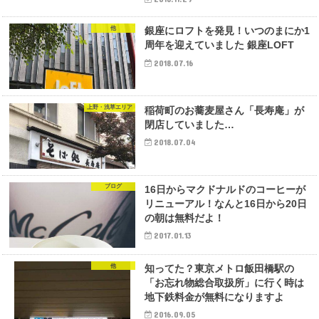
他
銀座にロフトを発見！いつのまにか1
周年を迎えていました 銀座LOFT
2018.07.16
上野・浅草エリア
稲荷町のお蕎麦屋さん「長寿庵」が
閉店していました…
2018.07.04
ブログ
16日からマクドナルドのコーヒーが
リニューアル！なんと16日から20日
の朝は無料だよ！
2017.01.13
他
知ってた？東京メトロ飯田橋駅の
「お忘れ物総合取扱所」に行く時は
地下鉄料金が無料になりますよ
2016.09.05