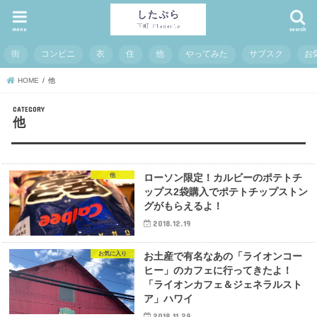
menu
search
街
コンビニ
衣
住
他
やってみた
サブスク
お
HOME
他
他
他
ローソン限定！カルビーのポテトチ
ップス2袋購入でポテトチップストン
グがもらえるよ！
2018.12.19
お気に入り
お土産で有名なあの「ライオンコー
ヒー」のカフェに行ってきたよ！
「ライオンカフェ＆ジェネラルスト
ア」ハワイ
2018.11.29