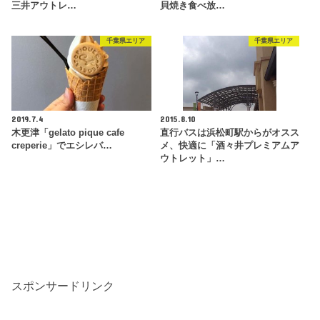
三井アウトレ…
貝焼き食べ放…
千葉県エリア
千葉県エリア
2019.7.4
2015.8.10
木更津「gelato pique cafe
直行バスは浜松町駅からがオスス
creperie」でエシレバ…
メ、快適に「酒々井プレミアムア
ウトレット」…
スポンサードリンク