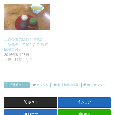
上野公園の隠れた甘味処
「新鶯亭」で鶯だんご 動物
園出口付近
2016年8月28日
上野・浅草エリア
千葉県エリア
カワウソ
市川市動植物園
流しカワウソ
ポスト
シェア
はてブ
送る