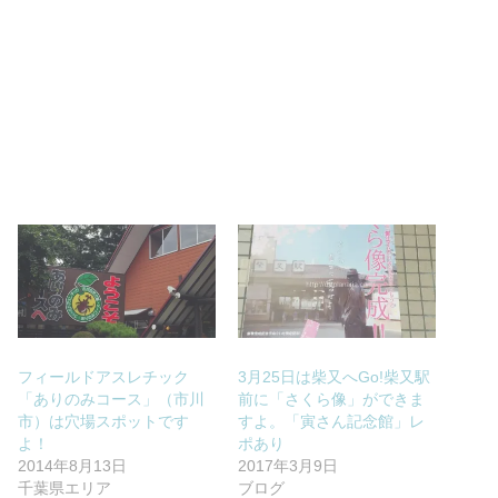
フィールドアスレチック
3月25日は柴又へGo!柴又駅
「ありのみコース」（市川
前に「さくら像」ができま
市）は穴場スポットです
すよ。「寅さん記念館」レ
よ！
ポあり
2014年8月13日
2017年3月9日
千葉県エリア
ブログ