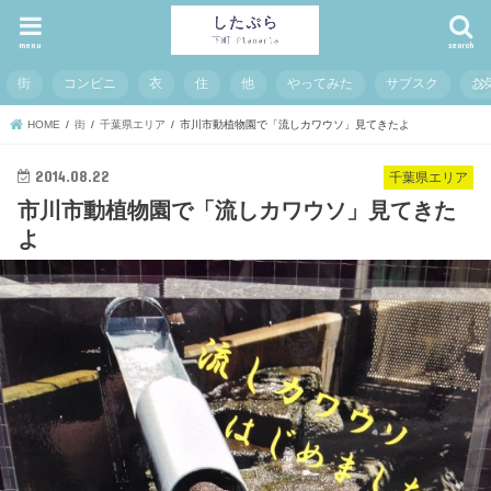
menu
search
街
コンビニ
衣
住
他
やってみた
サブスク
お
HOME
街
千葉県エリア
市川市動植物園で「流しカワウソ」見てきたよ
2014.08.22
千葉県エリア
市川市動植物園で「流しカワウソ」見てきた
よ