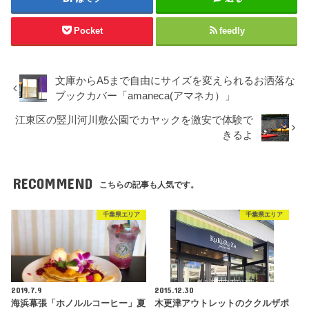
Pocket
feedly
文庫からA5まで自由にサイズを変えられるお洒落な
ブックカバー「amaneca(アマネカ）」
江東区の竪川河川敷公園でカヤックを激安で体験で
きるよ
RECOMMEND
こちらの記事も人気です。
千葉県エリア
千葉県エリア
2019.7.9
2015.12.30
海浜幕張「ホノルルコーヒー」夏
木更津アウトレットのククルザポ