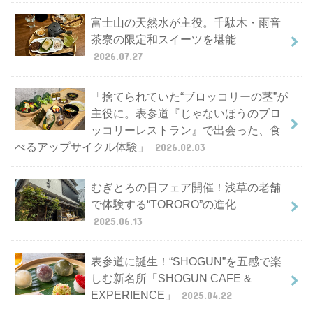
富士山の天然水が主役。千駄木・雨音
茶寮の限定和スイーツを堪能
2026.07.27
「捨てられていた“ブロッコリーの茎”が
主役に。表参道『じゃないほうのブロ
ッコリーレストラン』で出会った、食
べるアップサイクル体験」
2026.02.03
むぎとろの日フェア開催！浅草の老舗
で体験する“TORORO”の進化
2025.06.13
表参道に誕生！“SHOGUN”を五感で楽
しむ新名所「SHOGUN CAFE &
EXPERIENCE」
2025.04.22