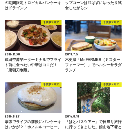
の期間限定トロピカルパンケーキ
ップコーンは並ばずにゆったり試
はドラゴンフ…
食しながらシ…
千葉県エリア
千葉県エリア
2016.11.30
2019.7.5
成田空港第一ターミナルでフライ
木更津「Mr.FARMER（ミスター
ト前に食べたい中華はココだ！
ファーマー）」でヘルシーサラダ
「唐朝刀削麺」
ランチ
千葉県エリア
千葉県エリア
2016.8.27
2016.8.18
幕張でライブの前後にパンケーキ
「はとバスツアー」で日帰り旅行
はいかが？「ホノルルコーヒー」
に行ってきました。館山地下壕と