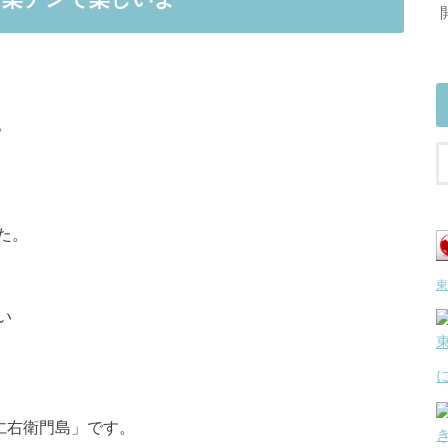
。
た。
東
い
仁右衛門島」です。