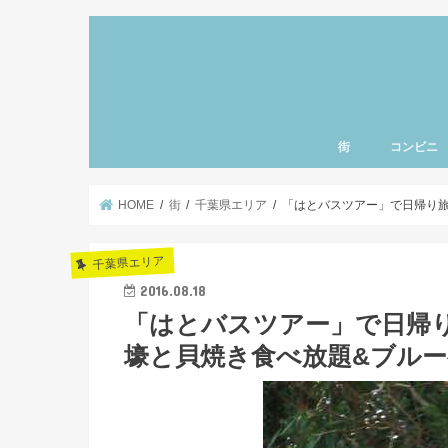
街
コンビニ
上野・浅草・御徒町
三ノ輪・入谷エリア
北千住・南千住・亀
とうきょうスカイツ
小岩・新小岩エリア
東京・銀座エリア
清澄白河・門前仲町
神楽坂・飯田橋エリ
秋葉原・神田・御茶
日本橋・人形町エリ
豊洲・お台場エリア
赤坂・六本木エリア
渋谷・原宿・恵比寿
新宿・池袋エリア
東京ディズニーラン
羽田空港エリア
千葉県エリア
神奈川県エリア
北海道エリア
名古屋エリア
東北エリア
ハワイ
北関東エリア
さいたまエリア
東京西部エリア
品川エリア
赤羽エリア
北陸エリア
千葉県エリア
町・両国エリア
HOME
街
千葉県エリア
「はとバスツアー」で日帰り
千葉県エリア
2016.08.18
「はとバスツアー」で日帰
壕と貝焼き食べ放題&ブル