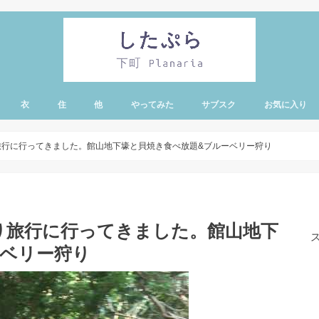
衣
住
他
やってみた
サブスク
お気に入り
・蔵前エリア
有エリア
リー・亀戸・錦糸
エリア
ア
ノ水エリア
ア
エリア
ド・シーエリア
旅行に行ってきました。館山地下壕と貝焼き食べ放題&ブルーベリー狩り
り旅行に行ってきました。館山地下
ーベリー狩り