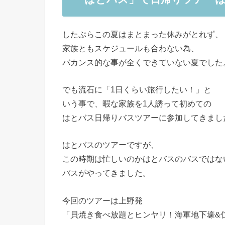
したぷらこの夏はまとまった休みがとれず、
家族ともスケジュールも合わない為、
バカンス的な事が全くできていない夏でした
でも流石に「1日くらい旅行したい！」と
いう事で、暇な家族を1人誘って初めての
はとバス日帰りバスツアーに参加してきまし
はとバスのツアーですが、
この時期は忙しいのかはとバスのバスではな
バスがやってきました。
今回のツアーは上野発
「貝焼き食べ放題とヒンヤリ！海軍地下壕&