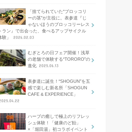
「捨てられていた“ブロッコリ
ーの茎”が主役に。表参道『じ
ゃないほうのブロッコリーレス
トラン』で出会った、食べるアップサイクル
体験」
2026.02.03
むぎとろの日フェア開催！浅草
の老舗で体験する“TORORO”の
進化
2025.06.13
表参道に誕生！“SHOGUN”を五
感で楽しむ新名所「SHOGUN
CAFE & EXPERIENCE」
2025.04.22
ハーブの癒しで極上のリフレッ
シュ体験！「健康のど飴」
×「堀田湯」初コラボイベント