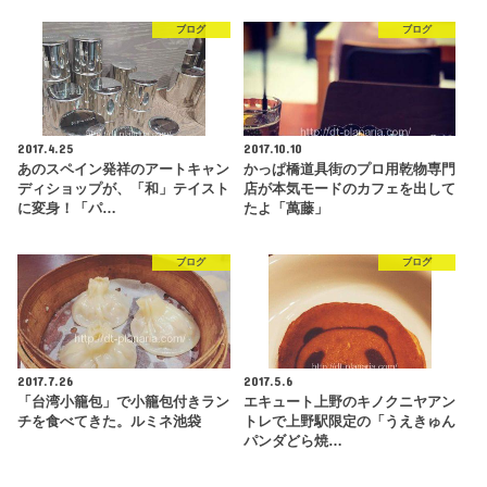
ブログ
ブログ
2017.4.25
2017.10.10
あのスペイン発祥のアートキャン
かっぱ橋道具街のプロ用乾物専門
ディショップが、「和」テイスト
店が本気モードのカフェを出して
に変身！「パ…
たよ「萬藤」
ブログ
ブログ
2017.7.26
2017.5.6
「台湾小籠包」で小籠包付きラン
エキュート上野のキノクニヤアン
チを食べてきた。ルミネ池袋
トレで上野駅限定の「うえきゅん
パンダどら焼…