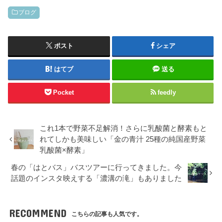
ブログ
ポスト
シェア
はてブ
送る
Pocket
feedly
これ1本で野菜不足解消！さらに乳酸菌と酵素もと
れてしかも美味しい「金の青汁 25種の純国産野菜
乳酸菌×酵素」
春の「はとバス」バスツアーに行ってきました。今
話題のインスタ映えする「濃溝の滝」もありました
RECOMMEND
こちらの記事も人気です。