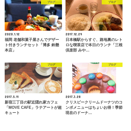
ブログ
ブログ
2020.1.12
2017.12.29
福岡 老舗和菓子屋さんでデザー
日本橋駅からすぐ、路地裏のレト
ト付きランチセット「博多 鈴懸
ロな喫茶店で本日のランチ「三根
本店」
倶楽部 みや…
ブログ
ブログ
2017.5.11
2017.3.28
新宿三丁目の駅近隠れ家カフェ
クリスピークリームドーナツのコ
「MOVE CAFE」ラテアートが超
ンボメニューはちょいお得！季節
キュート
現在のドーナ…