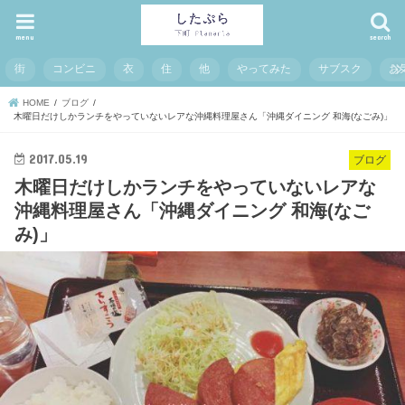
menu
search
街
コンビニ
衣
住
他
やってみた
サブスク
お
HOME
ブログ
木曜日だけしかランチをやっていないレアな沖縄料理屋さん「沖縄ダイニング 和海(なごみ)」
2017.05.19
ブログ
木曜日だけしかランチをやっていないレアな
沖縄料理屋さん「沖縄ダイニング 和海(なご
み)」