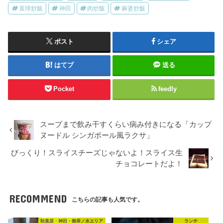
直球炒飯
神田
肉炒飯
麻婆炒飯
ポスト
シェア
はてブ
送る
Pocket
feedly
スープまで飲み干すくらい病み付きになる「カップ
ヌードル シンガポール風ラクサ」
びっくり！スライスチーズじゃないよ！スライス生
チョコレートだよ！
RECOMMEND
こちらの記事も人気です。
秋葉原・神田・御茶ノ水エリア
ランチ