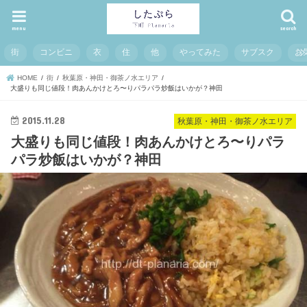
menu
search
街
コンビニ
衣
住
他
やってみた
サブスク
お
HOME
街
秋葉原・神田・御茶ノ水エリア
大盛りも同じ値段！肉あんかけとろ〜りパラパラ炒飯はいかが？神田
2015.11.28
秋葉原・神田・御茶ノ水エリア
大盛りも同じ値段！肉あんかけとろ〜りパラ
パラ炒飯はいかが？神田