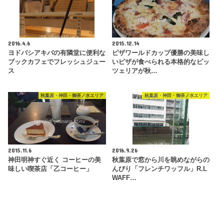
2016.4.6
2015.12.14
ヨドバシアキバの有隣堂に便利な
ピザワールドカップ優勝の美味し
ブックカフェでフレッシュジュー
いピザが食べられる本格的なピッ
ス
ツェリアが秋…
秋葉原・神田・御茶ノ水エリア
秋葉原・神田・御茶ノ水エリア
2015.11.6
2016.9.26
神田明神すぐ近く コーヒーの美
秋葉原で窓から川を眺めながらの
味しい喫茶店「乙コーヒー」
んびり「フレンチワッフル」R.L
WAFF…