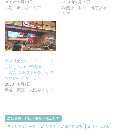
2015年9月19日
2016年1月19日
小岩・新小岩エリア
秋葉原・神田・御茶ノ水エ
リア
アメリカのフードコートで
おなじみの中華料理
「PANDA EXPRESS」が渋
谷にやってきたよ！
2020年8月7日
渋谷・原宿・恵比寿エリア
秋葉原・神田・御茶ノ水エリア
トリガラスープ
大盛り
東京肉炒飯
牛すじ炒飯