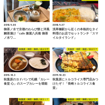
2018.9.20
2018.9.27
御茶ノ水で京都のわらび餅と洋風
浅草橋駅から近くの本格的なタイ
鯛茶漬け「cafe 煉屋八兵衛 御茶
料理のお店でセットランチ「スマ
ノ水ワ…
イルタイランド」
秋葉原・神田・御茶ノ水エリア
秋葉原・神田・御茶ノ水エリア
2015.10.3
2019.10.23
秋葉原のヨドバシで札幌「カレー
秋葉原にトルコライス専門店みつ
食堂 心」のスープカレーを堪能
けたぞ！「長崎トルコライス食
堂」
秋葉原・神田・御茶ノ水エリア
秋葉原・神田・御茶ノ水エリア