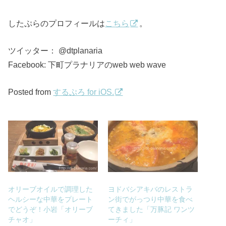
したぷらのプロフィールは
こちら
。
ツイッター： @dtplanaria
Facebook: 下町プラナリアのweb web wave
Posted from
するぷろ for iOS.
オリーブオイルで調理した
ヨドバシアキバのレストラ
ヘルシーな中華をプレート
ン街でがっつり中華を食べ
でどうぞ！小岩「オリーブ
てきました「万豚記 ワンツ
チャオ」
ーチィ」