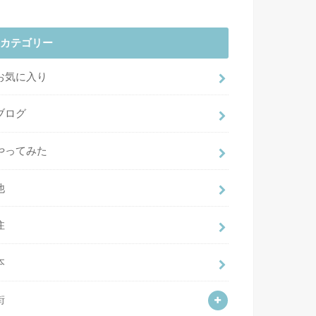
カテゴリー
お気に入り
ブログ
やってみた
他
住
本
街