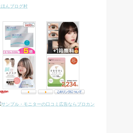
にほんブログ村