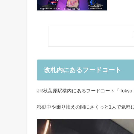
改札内にあるフードコート
JR秋葉原駅構内にあるフードコート「Tokyo F
移動中や乗り換えの間にさくっと1人で気軽