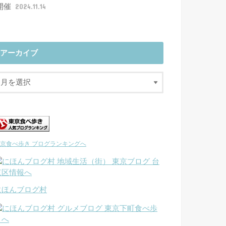
開催
2024.11.14
アーカイブ
京食べ歩き ブログランキングへ
にほんブログ村